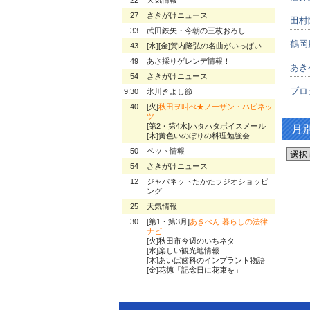
27
さきがけニュース
田村
33
武田鉄矢・今朝の三枚おろし
鶴岡
43
[水][金]賀内隆弘の名曲がいっぱい
49
あさ採りゲレンデ情報！
あき
54
さきがけニュース
ブロ
9:30
氷川きよし節
40
[火]
秋田ヲ叫べ★ノーザン・ハピネッ
ツ
[第2・第4水]ハタハタボイスメール
月
[木]黄色いのぼりの料理勉強会
50
ペット情報
54
さきがけニュース
12
ジャパネットたかたラジオショッピ
ング
25
天気情報
30
[第1・第3月]
あきべん 暮らしの法律
ナビ
[火]秋田市今週のいちネタ
[水]楽しい観光地情報
[木]あいば歯科のインプラント物語
[金]花徳「記念日に花束を」