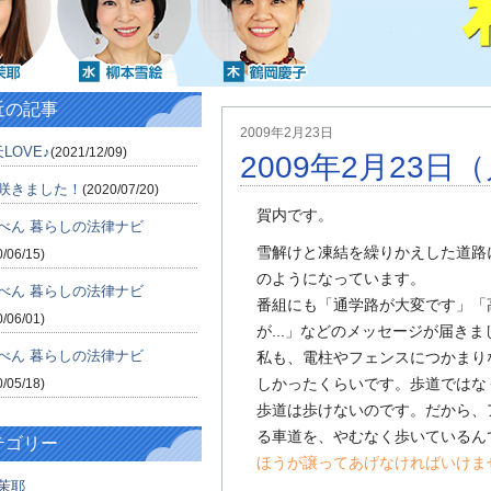
近の記事
2009年2月23日
LOVE♪
(2021/12/09)
2009年2月23日
咲きました！
(2020/07/20)
賀内です。
べん 暮らしの法律ナビ
雪解けと凍結を繰りかえした道路
0/06/15)
のようになっています。
べん 暮らしの法律ナビ
番組にも「通学路が大変です」「
0/06/01)
が...」などのメッセージが届きま
べん 暮らしの法律ナビ
私も、電柱やフェンスにつかまり
しかったくらいです。歩道ではな
0/05/18)
歩道は歩けないのです。だから、
る車道を、やむなく歩いているん
テゴリー
ほうが譲ってあげなければいけま
茉耶