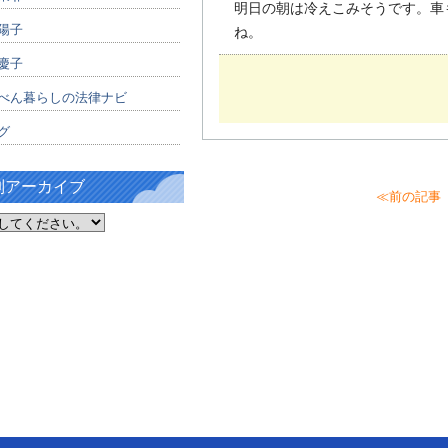
明日の朝は冷えこみそうです。車
陽子
ね。
慶子
べん暮らしの法律ナビ
グ
別アーカイブ
≪前の記事