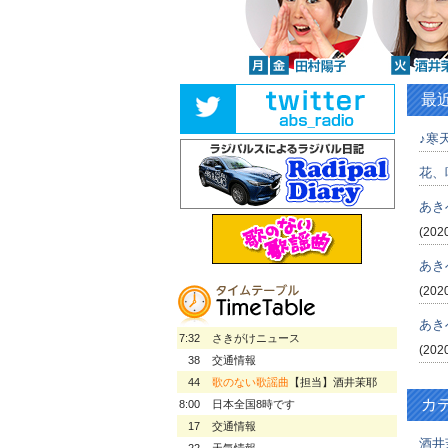
最
♪寒天
花、
あき
(202
あき
(202
あき
7:32
さきがけニュース
(202
38
交通情報
44
歌のない歌謡曲
【担当】酒井茉耶
カ
8:00
日本全国8時です
17
交通情報
酒井
22
天気情報