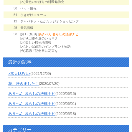
[木]黄色いのぼりの料理勉強会
50
ペット情報
54
さきがけニュース
12
ジャパネットたかたラジオショッピング
25
天気情報
30
[第1・第3月]
あきべん 暮らしの法律ナビ
[火]秋田市今週のいちネタ
[水]楽しい観光地情報
[木]あいば歯科のインプラント物語
[金]花徳「記念日に花束を」
最近の記事
♪寒天LOVE♪
(2021/12/09)
花、咲きました！
(2020/07/20)
あきべん 暮らしの法律ナビ
(2020/06/15)
あきべん 暮らしの法律ナビ
(2020/06/01)
あきべん 暮らしの法律ナビ
(2020/05/18)
カテゴリー