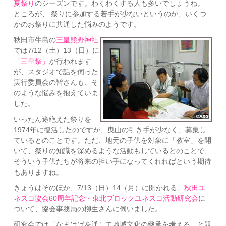
夏祭り
のシーズンです。わくわくする人も多いでしょうね。
ところが、 祭りに参加する若手が少ないというのが、いくつ
かのお祭りに共通した悩みのようです。
秋田市牛島の
三皇熊野神社
では7/12（土）13（日）に
「三皇祭」
が行われます
が、スタジオで話を伺った
実行委員会の皆さんも、そ
のような悩みを抱えていま
した。
いったん途絶えた祭りを
1974年に復活したのですが、曳山の引き手が少なく、募集し
ているとのことです。ただ、地元の子供を対象に「教室」を開
いて、祭りの知識を深めるような活動もしているとのことで、
そういう子供たちが将来の担い手になってくれればという期待
もありますね。
きょうはそのほか、7/13（日）14（月）に開かれる、
秋田ユ
ネスコ協会60周年記念・東北ブロックユネスコ活動研究会
に
ついて、協会事務局の柳生さんに伺いました。
研究会では「なまはげを通して地域文化の継承を考える」と題