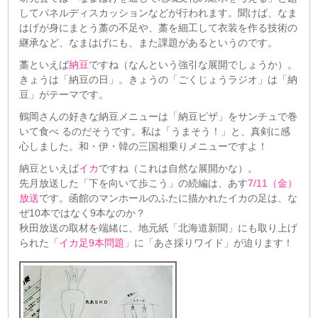
してパネルディスカッションなどが行われます。聞けば、なま
はげが身にまとう藁の不足や、藁を細工して衣装を作る技術の
継承など、なまはげにも、また課題があるというのです。
藁といえば
納豆
ですね（なんという強引な展開でしょうか）。
きょうは「納豆の日」。きょうの「ごくじょうラジオ」は「納
豆」がテーマです。
鶴岡さんの好きな納豆メニューは「納豆ピザ」をサンチュで巻
いて食べ るのだそうです。私は「うまそう！」と、真剣に感
心しました。和・伊・韓の三国相乗りメニューですよ！
納豆といえば
イカ
ですね（これは自然な展開かな）。
先月放送した「下を向いて歩こう」の続編は、あす
7/11（金）
放送
です。函館のマンホールのふたに描かれたイカの足は、な
ぜ10本ではなく9本なのか？
秋田放送の取材を端緒に、地元紙「北海道新聞」にも取り上げ
られた
「イカ足9本問題」
に「あさ採りワイド」が迫ります！