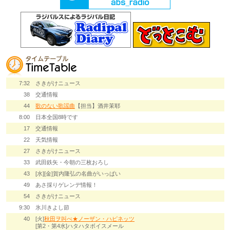
7:32
さきがけニュース
38
交通情報
44
歌のない歌謡曲
【担当】酒井茉耶
8:00
日本全国8時です
17
交通情報
22
天気情報
27
さきがけニュース
33
武田鉄矢・今朝の三枚おろし
43
[水][金]賀内隆弘の名曲がいっぱい
49
あさ採りゲレンデ情報！
54
さきがけニュース
9:30
氷川きよし節
40
[火]
秋田ヲ叫べ★ノーザン・ハピネッツ
[第2・第4水]ハタハタボイスメール