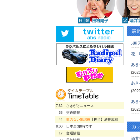
最
♪寒天
花、
あき
(202
あき
(202
あき
7:32
さきがけニュース
(202
38
交通情報
44
歌のない歌謡曲
【担当】酒井茉耶
カ
8:00
日本全国8時です
17
交通情報
酒井
22
天気情報