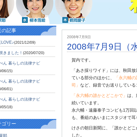
近の記事
2008年7月9日
LOVE♪
(2021/12/09)
2008年7月9日（
咲きました！
(2020/07/20)
賀内です。
べん 暮らしの法律ナビ
「あさ採りワイド」には、秋田放
0/06/15)
ている部分のほかに、
「永六輔の
べん 暮らしの法律ナビ
司」
など、録音でお送りしている
0/06/01)
「永六輔の誰かとどこかで」
は、
べん 暮らしの法律ナビ
続いています。
0/05/18)
永六輔・遠藤泰子コンビも1万回
も、番組のあいまにスタジオで耳
テゴリー
けさの朝日新聞に、「誰かとどこ
した。
茉耶