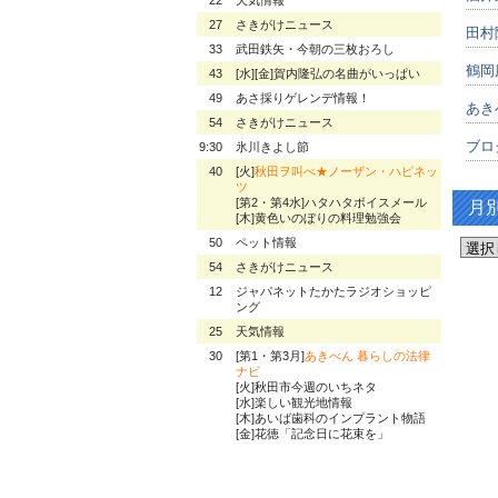
27
さきがけニュース
田村
33
武田鉄矢・今朝の三枚おろし
鶴岡
43
[水][金]賀内隆弘の名曲がいっぱい
49
あさ採りゲレンデ情報！
あき
54
さきがけニュース
ブロ
9:30
氷川きよし節
40
[火]
秋田ヲ叫べ★ノーザン・ハピネッ
ツ
[第2・第4水]ハタハタボイスメール
月
[木]黄色いのぼりの料理勉強会
50
ペット情報
54
さきがけニュース
12
ジャパネットたかたラジオショッピ
ング
25
天気情報
30
[第1・第3月]
あきべん 暮らしの法律
ナビ
[火]秋田市今週のいちネタ
[水]楽しい観光地情報
[木]あいば歯科のインプラント物語
[金]花徳「記念日に花束を」