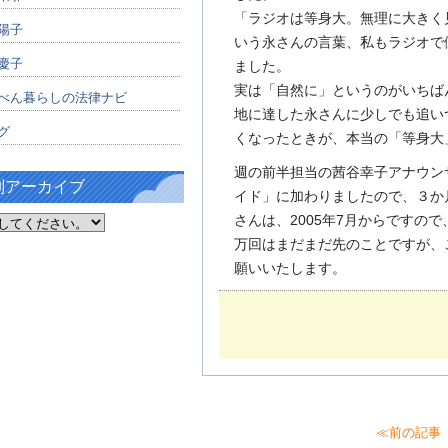
「ラジオは等身大。無理に大きく
陽子
いう永さんの言葉、私もラジオで
慶子
ました。
実は「自然に」というのがいちば
べん暮らしの法律ナビ
地に達した永さんに少しでも追いつ
グ
くなったときが、本当の「等身大
週の前半担当の茜谷幸子アナウン
別アーカイブ
イド」に加わりましたので、３か
さんは、2005年7月からですの
万回はまだまだ先のことですが、
願いいたします。
≪前の記事