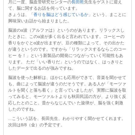
月に一度、脳血管研究センターの
長田乾
先生をゲストに迎え
て、脳に関するお話を伺っています。
きょうは、「
香りを脳はどう感じているか
」という、まことに
興味深いお話から始まりました。
脳波のα波（アルファは）というのがあります。リラックスし
たときに、このα波が多く出ると言われています。コーヒーの
香りをかぐとα波が出ますが、豆の種類によって、その出かた
が違うというのです。ですから「リラックスするならこのコー
ヒー を！」という新製品の開発につながっていく可能性もあ
ります。 ただ「いい香りだ」というのではなく、はっきりと
したデータで出るのが強みですね。
脳波を使った解析は、ほかにも応用ができて、音楽を聞かせて
も、曲によって脳波が違うのだそうです。ある人が「モーツァ
ルトを聞くと落ち着く」と言っていましたが、実際に脳波を取
ってみると、モーツァルトよりも秋田民謡の方が、より強く反
応したとのこと。昔からなじんでい た旋律が、脳を強く刺激
したのですね。
...こういう話を、長田先生、わかりやすく聞かせてくれます。
次回は8/8（金）の予定です。