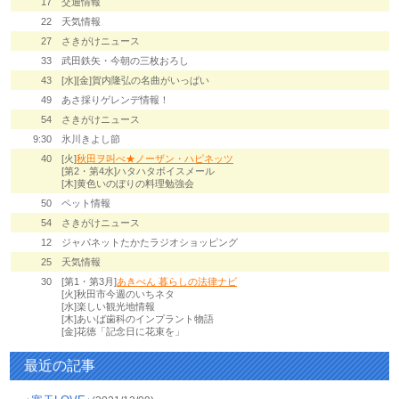
17
交通情報
22
天気情報
27
さきがけニュース
33
武田鉄矢・今朝の三枚おろし
43
[水][金]賀内隆弘の名曲がいっぱい
49
あさ採りゲレンデ情報！
54
さきがけニュース
9:30
氷川きよし節
40
[火]
秋田ヲ叫べ★ノーザン・ハピネッツ
[第2・第4水]ハタハタボイスメール
[木]黄色いのぼりの料理勉強会
50
ペット情報
54
さきがけニュース
12
ジャパネットたかたラジオショッピング
25
天気情報
30
[第1・第3月]
あきべん 暮らしの法律ナビ
[火]秋田市今週のいちネタ
[水]楽しい観光地情報
[木]あいば歯科のインプラント物語
[金]花徳「記念日に花束を」
最近の記事