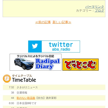
パーマリンク
カテゴリー：
ブログ
≪前の記事
新しい記事≫
7:32
さきがけニュース
38
交通情報
44
歌のない歌謡曲
【担当】酒井茉耶
8:00
日本全国8時です