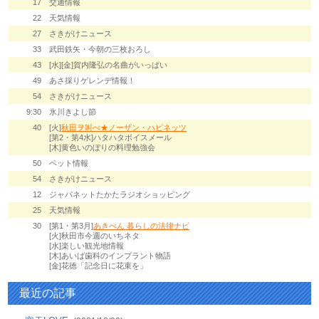
17
交通情報
22
天気情報
27
さきがけニュース
33
武田鉄矢・今朝の三枚おろし
43
[水][金]賀内隆弘の名曲がいっぱい
49
あさ採りゲレンデ情報！
54
さきがけニュース
9:30
氷川きよし節
40
[火]
秋田ヲ叫べ★ノーザン・ハピネッツ
[第2・第4水]ハタハタボイスメール
[木]黄色いのぼりの料理勉強会
50
ペット情報
54
さきがけニュース
12
ジャパネットたかたラジオショッピング
25
天気情報
30
[第1・第3月]
あきべん 暮らしの法律ナビ
[火]秋田市今週のいちネタ
[水]楽しい観光地情報
[木]あいば歯科のインプラント物語
[金]花徳「記念日に花束を」
最近の記事