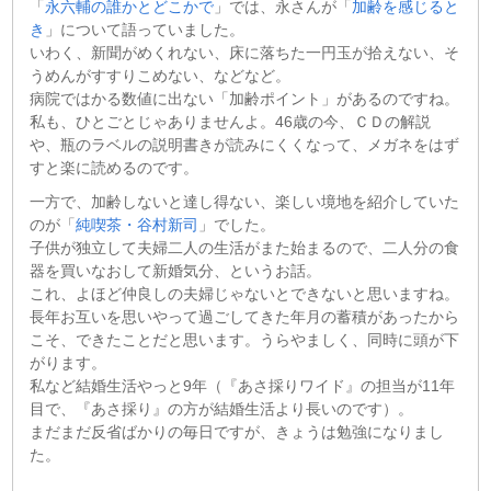
「
永六輔の誰かとどこかで
」では、永さんが「
加齢を感じると
き
」について語っていました。
いわく、新聞がめくれない、床に落ちた一円玉が拾えない、そ
うめんがすすりこめない、などなど。
病院ではかる数値に出ない「加齢ポイント」があるのですね。
私も、ひとごとじゃありませんよ。46歳の今、ＣＤの解説
や、瓶のラベルの説明書きが読みにくくなって、メガネをはず
すと楽に読めるのです。
一方で、加齢しないと達し得ない、楽しい境地を紹介していた
のが「
純喫茶・谷村新司
」でした。
子供が独立して夫婦二人の生活がまた始まるので、二人分の食
器を買いなおして新婚気分、というお話。
これ、よほど仲良しの夫婦じゃないとできないと思いますね。
長年お互いを思いやって過ごしてきた年月の蓄積があったから
こそ、できたことだと思います。うらやましく、同時に頭が下
がります。
私など結婚生活やっと9年（『あさ採りワイド』の担当が11年
目で、『あさ採り』の方が結婚生活より長いのです）。
まだまだ反省ばかりの毎日ですが、きょうは勉強になりまし
た。