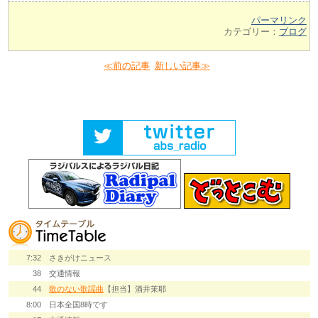
パーマリンク
カテゴリー：
ブログ
≪前の記事
新しい記事≫
7:32
さきがけニュース
38
交通情報
44
歌のない歌謡曲
【担当】酒井茉耶
8:00
日本全国8時です