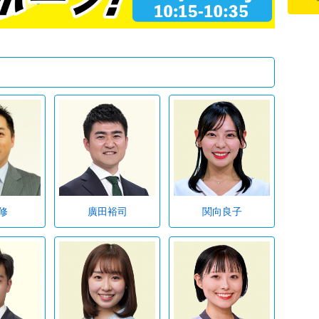
修
廣田裕司
関向良子