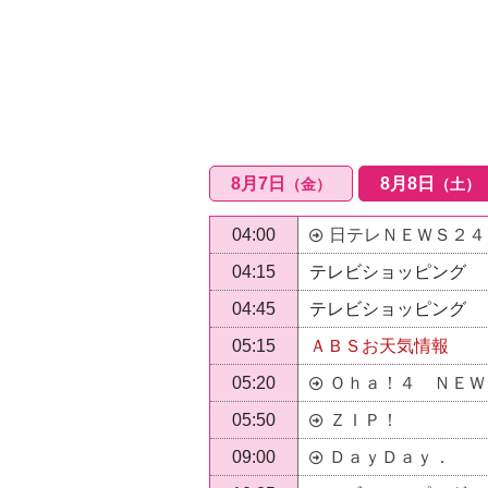
8
月
7
日
8
月
8
日
（金）
（土）
04:00
日テレＮＥＷＳ２４
04:15
テレビショッピング
04:45
テレビショッピング
05:15
ＡＢＳお天気情報
05:20
Ｏｈａ！４ ＮＥＷ
05:50
ＺＩＰ！
09:00
ＤａｙＤａｙ．