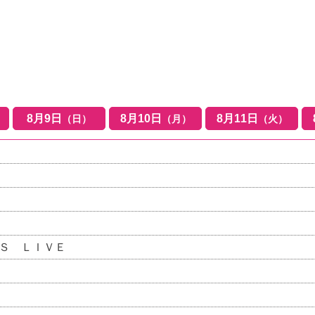
8
月
9
日
8
月
10
日
8
月
11
日
（日）
（月）
（火）
Ｓ ＬＩＶＥ