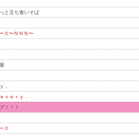
っと立ち食いそば
ース〜ＮＮＮ〜
屋
ｙ．
ｅｖｅｒｙ．
ブ！！！
ース