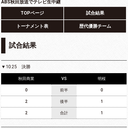
ABS秋田放送でテレビ生中継
TOPページ
試合結果
トーナメント表
歴代優勝チーム
試合結果
▼10.25 決勝
秋田商業
VS
明桜
0
前半
0
2
後半
1
2
合計
1