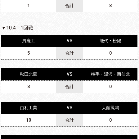
1
合計
8
▼10.4 1回戦
男鹿工
VS
能代・松陽
5
合計
0
秋田北鷹
VS
横手・湯沢・西仙北
3
合計
0
由利工業
VS
大館鳳鳴
10
合計
0