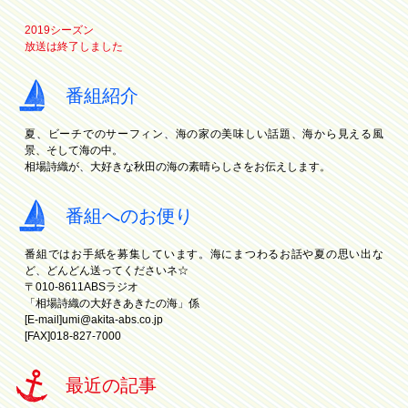
2019シーズン
放送は終了しました
番組紹介
夏、ビーチでのサーフィン、海の家の美味しい話題、海から見える風
景、そして海の中。
相場詩織が、大好きな秋田の海の素晴らしさをお伝えします。
番組へのお便り
番組ではお手紙を募集しています。海にまつわるお話や夏の思い出な
ど、どんどん送ってくださいネ☆
〒010-8611ABSラジオ
「相場詩織の大好きあきたの海」係
[E-mail]
umi@akita-abs.co.jp
[FAX]018-827-7000
最近の記事