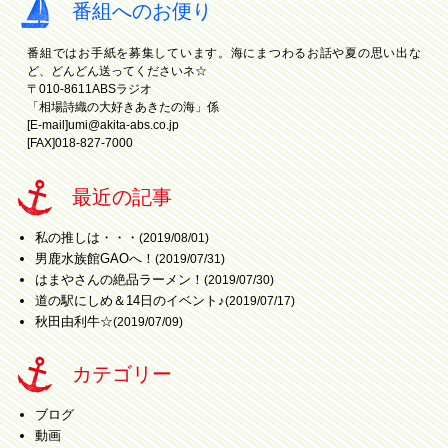
番組へのお便り
番組ではお手紙を募集しています。海にまつわるお話や夏の思い出な
ど、どんどん送ってくださいネ☆
〒010-8611ABSラジオ
「相場詩織の大好きあきたの海」係
[E-mail]
umi@akita-abs.co.jp
[FAX]018-827-7000
最近の記事
私の推しは・・・
(2019/08/01)
男鹿水族館GAOへ！
(2019/07/31)
はまやさんの絶品ラーメン！
(2019/07/30)
道の駅にしめ＆14日のイベント♪
(2019/07/17)
秋田由利牛☆
(2019/07/09)
カテゴリー
ブログ
動画