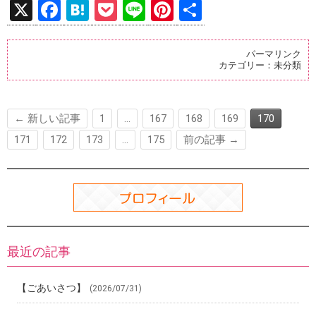
X
F
H
P
Li
Pi
共
a
at
o
n
nt
有
ce
e
ck
e
er
パーマリンク
カテゴリー：
未分類
b
n
et
es
o
a
t
o
← 新しい記事
1
…
167
168
169
170
k
171
172
173
…
175
前の記事 →
最近の記事
【ごあいさつ】
(2026/07/31)