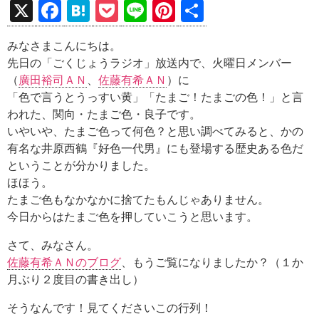
X
F
H
P
Li
Pi
共
a
at
o
n
nt
有
みなさまこんにちは。
ce
e
ck
e
er
先日の「ごくじょうラジオ」放送内で、火曜日メンバー
b
n
et
es
（
廣田裕司ＡＮ
、
佐藤有希ＡＮ
）に
o
a
t
「色で言うとうっすい黄」「たまご！たまごの色！」と言
われた、関向・たまご色・良子です。
o
いやいや、たまご色って何色？と思い調べてみると、かの
k
有名な井原西鶴『好色一代男』にも登場する歴史ある色だ
ということが分かりました。
ほほう。
たまご色もなかなかに捨てたもんじゃありません。
今日からはたまご色を押していこうと思います。
さて、みなさん。
佐藤有希ＡＮのブログ
、もうご覧になりましたか？（１か
月ぶり２度目の書き出し）
そうなんです！見てくださいこの行列！