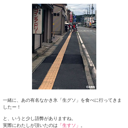
一緒に、あの有名なかき氷「生グソ」を食べに行ってきま
したー！
と、いうと少し語弊がありますね。
実際にわたしが頂いたのは
「生すソ」
。