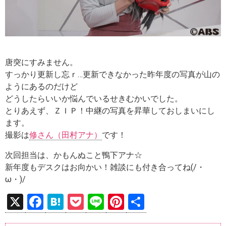
唐突にすみません。
すっかり更新し忘ｒ…更新できなかった昨年度の写真が山の
ようにあるのだけど
どうしたらいいか悩んでいるせきむかいでした。
とりあえず、ＺＩＰ！中継の写真を昇華しておしまいにし
ます。
撮影は
修さん（田村アナ）
です！
次回担当は、かもんぬこと鴨下アナ☆
新年度もデスクはお向かい！雑談にも付き合ってね(/・
ω・)/
X
F
H
P
Li
Pi
共
a
at
o
n
nt
有