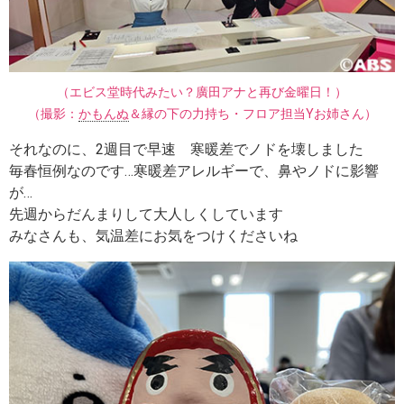
（エビス堂時代みたい？廣田アナと再び金曜日！）
（撮影：
かもんぬ
＆縁の下の力持ち・フロア担当Yお姉さん）
それなのに、2週目で早速 寒暖差でノドを壊しました
毎春恒例なのです…寒暖差アレルギーで、鼻やノドに影響
が…
先週からだんまりして大人しくしています
みなさんも、気温差にお気をつけくださいね