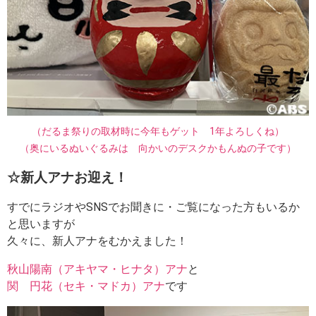
（だるま祭りの取材時に今年もゲット 1年よろしくね）
（奥にいるぬいぐるみは 向かいのデスクかもんぬの子です）
☆新人アナお迎え！
すでにラジオやSNSでお聞きに・ご覧になった方もいるか
と思いますが
久々に、新人アナをむかえました！
秋山陽南（アキヤマ・ヒナタ）アナ
と
関 円花（セキ・マドカ）アナ
です