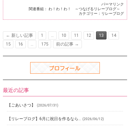
ce
e
ck
e
er
パーマリンク
関連番組：
わ！わ！わ！ ～つなげるリレーブログ～
b
n
et
es
カテゴリー：
リレーブログ
o
a
t
o
← 新しい記事
1
…
10
11
12
13
14
k
15
16
…
175
前の記事 →
最近の記事
【ごあいさつ】
(2026/07/31)
【リレーブログ】6月に祝日を作るなら…
(2026/06/12)