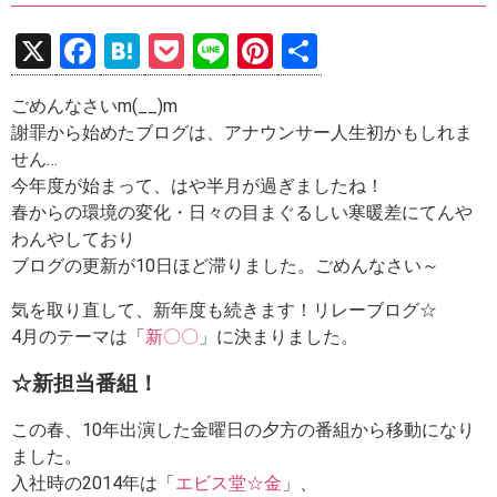
X
F
H
P
Li
Pi
共
a
at
o
n
nt
有
ごめんなさいm(__)m
ce
e
ck
e
er
謝罪から始めたブログは、アナウンサー人生初かもしれま
b
n
et
es
せん…
o
a
t
今年度が始まって、はや半月が過ぎましたね！
春からの環境の変化・日々の目まぐるしい寒暖差にてんや
o
わんやしており
k
ブログの更新が10日ほど滞りました。ごめんなさい～
気を取り直して、新年度も続きます！リレーブログ☆
4月のテーマは「
新〇〇
」に決まりました。
☆新担当番組！
この春、10年出演した金曜日の夕方の番組から移動になり
ました。
入社時の2014年は「
エビス堂☆金
」、