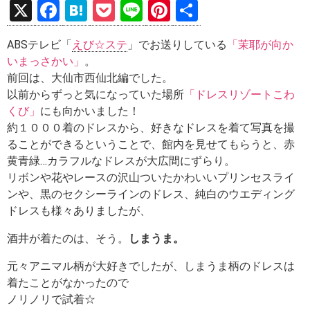
X
F
H
P
Li
Pi
共
a
at
o
n
nt
有
ABSテレビ「
えび☆ステ
」でお送りしている
「茉耶が向か
ce
e
ck
e
er
いまっさかい」
。
b
n
et
es
前回は、大仙市西仙北編でした。
o
a
t
以前からずっと気になっていた場所
「ドレスリゾートこわ
くび」
にも向かいました！
o
約１０００着のドレスから、好きなドレスを着て写真を撮
k
ることができるということで、館内を見せてもらうと、赤
黄青緑…カラフルなドレスが大広間にずらり。
リボンや花やレースの沢山ついたかわいいプリンセスライ
ンや、黒のセクシーラインのドレス、純白のウエディング
ドレスも様々ありましたが、
酒井が着たのは、そう。
しまうま。
元々アニマル柄が大好きでしたが、しまうま柄のドレスは
着たことがなかったので
ノリノリで試着☆