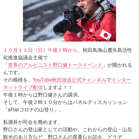
１０月１１日（日）午後１時から
、秋田鳥海山麓矢島活性
化推進協議会主催で
「
世界のアルピニスト野口健トークイベント
」が開かれる
んです。
その模様を、
YouTube秋田放送公式チャンネル
で
インター
ネットライブ配信
しますよ！！
午後１時からは野口健さんの講演。
そして、午後２時１０分からはパネルディスカッション
「afterコロナの山登り」。
私酒井が司会を務めます。
野口さんの登山家としての活動や、これからの登山・山岳
観光のあり方など、野口さんの貴重なお話を、どうぞ