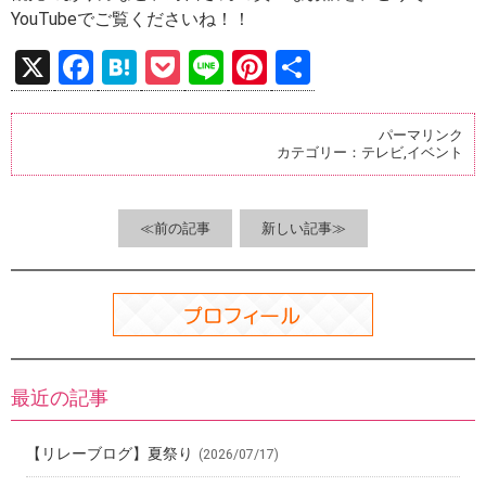
YouTubeでご覧くださいね！！
X
F
H
P
Li
Pi
共
a
at
o
n
nt
有
ce
e
ck
e
er
パーマリンク
カテゴリー：
テレビ
,
イベント
b
n
et
es
o
a
t
o
≪前の記事
新しい記事≫
k
最近の記事
【リレーブログ】夏祭り
(2026/07/17)