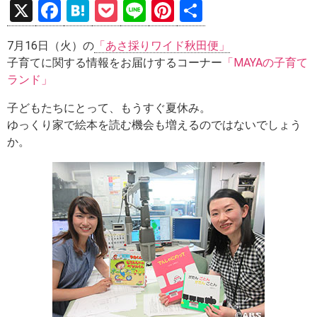
X
F
H
P
Li
Pi
共
a
at
o
n
nt
有
7月16日（火）の
「あさ採りワイド秋田便」
ce
e
ck
e
er
子育てに関する情報をお届けするコーナー
「MAYAの子育て
b
n
et
es
ランド」
o
a
t
子どもたちにとって、もうすぐ夏休み。
o
ゆっくり家で絵本を読む機会も増えるのではないでしょう
k
か。