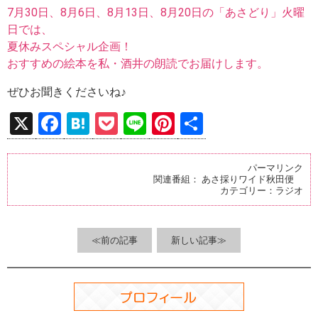
7月30日、8月6日、8月13日、8月20日の「あさどり」火曜
日では、
夏休みスペシャル企画！
おすすめの絵本を私・酒井の朗読でお届けします。
ぜひお聞きくださいね♪
X
F
H
P
Li
Pi
共
a
at
o
n
nt
有
ce
e
ck
e
er
パーマリンク
関連番組：
あさ採りワイド秋田便
b
n
et
es
カテゴリー：
ラジオ
o
a
t
o
≪前の記事
新しい記事≫
k