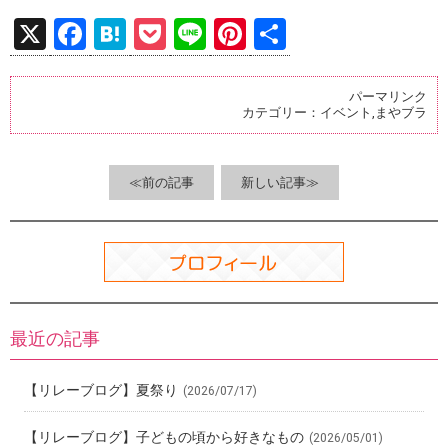
X
F
H
P
Li
Pi
共
a
at
o
n
nt
有
ce
e
ck
e
er
パーマリンク
カテゴリー：
イベント
,
まやブラ
b
n
et
es
o
a
t
o
≪前の記事
新しい記事≫
k
最近の記事
【リレーブログ】夏祭り
(2026/07/17)
【リレーブログ】子どもの頃から好きなもの
(2026/05/01)