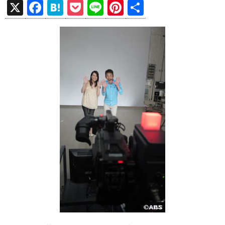
X
F
H
P
Li
Pi
共
a
at
o
n
nt
有
ce
e
ck
e
er
b
n
et
es
o
a
t
o
k