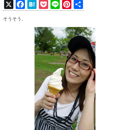
X
F
H
P
Li
Pi
共
a
at
o
n
nt
有
そうそう、
ce
e
ck
e
er
b
n
et
es
o
a
t
o
k