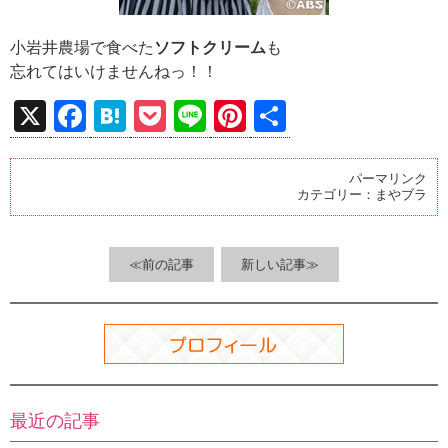
小岩井農場で食べた
ソフトクリーム
も
忘れてはいけませんねっ！！
X
F
H
P
Li
Pi
共
a
at
o
n
nt
有
ce
e
ck
e
er
パーマリンク
カテゴリー：
まやブラ
b
n
et
es
o
a
t
o
≪前の記事
新しい記事≫
k
最近の記事