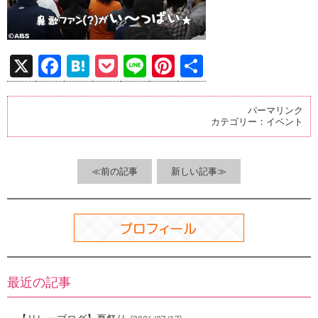
X
F
H
P
Li
Pi
共
a
at
o
n
nt
有
ce
e
ck
e
er
パーマリンク
カテゴリー：
イベント
b
n
et
es
o
a
t
o
≪前の記事
新しい記事≫
k
最近の記事