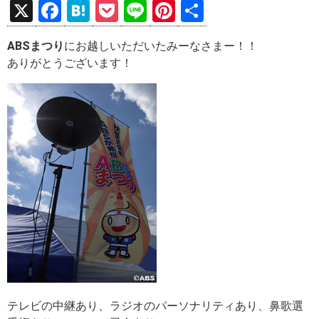
X
F
H
P
Li
Pi
共
a
at
o
n
nt
有
ABSまつり
にお越しいただいたみーなさまー！！
ce
e
ck
e
er
ありがとうございます！
b
n
et
es
o
a
t
o
k
テレビの中継あり、ラジオのパーソナリティあり、鼻歌選