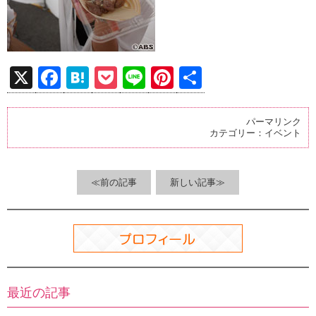
X
F
H
P
Li
Pi
共
a
at
o
n
nt
有
ce
e
ck
e
er
パーマリンク
カテゴリー：
イベント
b
n
et
es
o
a
t
o
≪前の記事
新しい記事≫
k
最近の記事