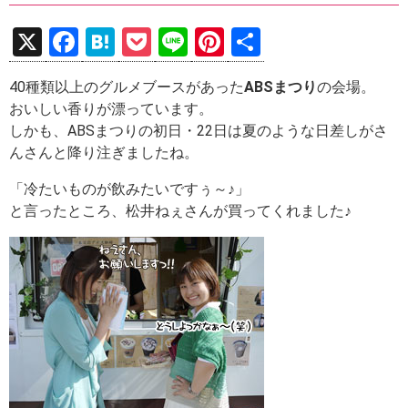
X
F
H
P
Li
Pi
共
a
at
o
n
nt
有
40種類以上のグルメブースがあった
ABSまつり
の会場。
ce
e
ck
e
er
おいしい香りが漂っています。
b
n
et
es
しかも、ABSまつりの初日・22日は夏のような日差しがさ
o
a
t
んさんと降り注ぎましたね。
o
「冷たいものが飲みたいですぅ～♪」
k
と言ったところ、松井ねぇさんが買ってくれました♪