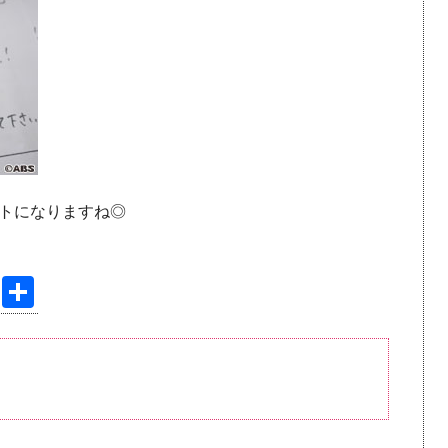
トになりますね◎
Pi
共
nt
有
er
e
st