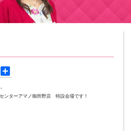
Pi
共
nt
有
」。
er
センターアマノ御所野店 特設会場です！
e
st