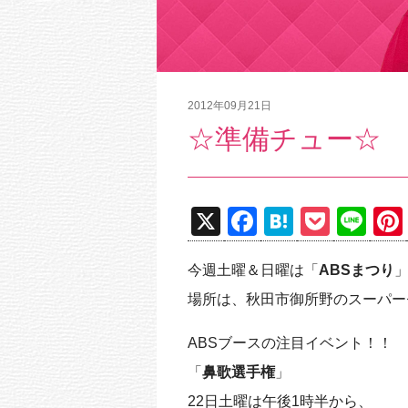
2012年09月21日
☆準備チュー☆
X
F
H
P
Li
a
at
o
n
今週土曜＆日曜は「
ABSまつり
c
e
ck
e
場所は、秋田市御所野のスーパー
e
n
et
b
a
ABSブースの注目イベント！！
o
「
鼻歌選手権
」
o
22日土曜は午後1時半から、