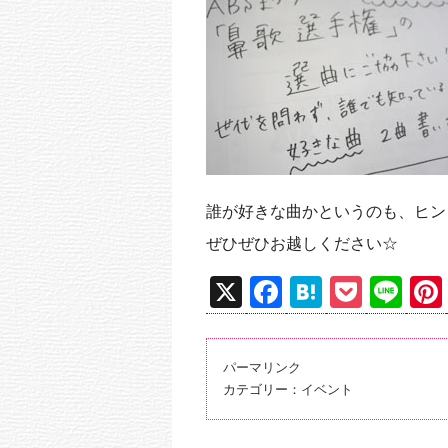
誰が好きな曲かというのも、ヒン
ぜひぜひお越しください☆
X
F
H
P
Li
a
at
o
n
c
e
ck
e
パーマリンク
e
n
et
カテゴリー：
イベント
b
a