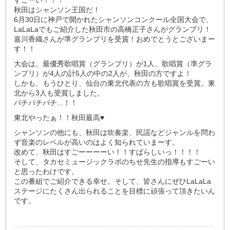
すごーい！！！
秋田はシャンソン王国だ！
6月30日に神戸で開かれたシャンソンコンクール全国大会で、
LaLaLaでもご紹介した秋田市の高橋正子さんがグランプリ！
嘉川香織さんが準グランプリを受賞！おめでとうとございまー
す！！
大会は、最優秀歌唱賞（グランプリ）が1人、歌唱賞（準グラ
ンプリ）が4人の計5人の中の2人が、秋田の方ですよ！
しかも、もうひとり、仙台の東北代表の方も歌唱賞を受賞。東
北から3人も受賞しました。
パチパチパチ...！！
東北やったぁ！！秋田最高♥
シャンソンの他にも、秋田は吹奏楽、民謡などジャンルを問わ
ず音楽のレベルが高いのはよく知られていまーす。
改めて、秋田はすごーーーーい！！すばらしいっ！！！！
そして、タカセミュージックラボのちせ先生の指導もすごーい
と思ったわけです。
この番組でご紹介できる幸せ。そして、皆さんにぜひLaLaLa
ステージにたくさん出られることを目標に頑張って頂きたいん
です。