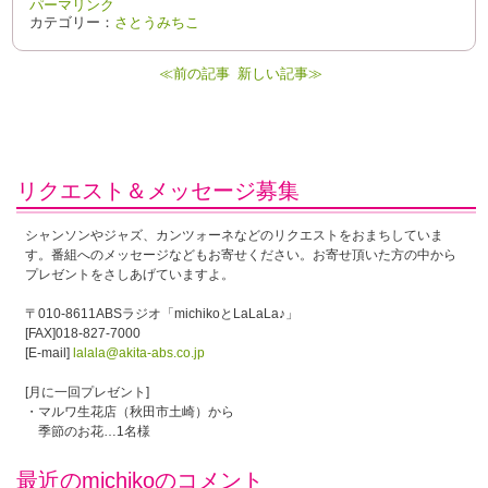
パーマリンク
カテゴリー：
さとうみちこ
≪前の記事
新しい記事≫
リクエスト＆メッセージ募集
シャンソンやジャズ、カンツォーネなどのリクエストをおまちしていま
す。番組へのメッセージなどもお寄せください。お寄せ頂いた方の中から
プレゼントをさしあげていますよ。
〒010-8611ABSラジオ「michikoとLaLaLa♪」
[FAX]018-827-7000
[E-mail]
lalala@akita-abs.co.jp
[月に一回プレゼント]
・マルワ生花店（秋田市土崎）から
季節のお花…1名様
最近のmichikoのコメント