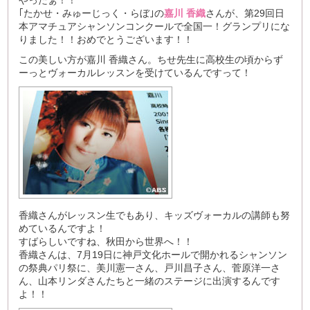
やったぁ！！
｢たかせ・みゅーじっく・らぼ｣の
嘉川 香織
さんが、第29回日
本アマチュアシャンソンコンクールで全国一！グランプリにな
りました！！
おめでとうございます！！
この美しい方が嘉川 香織さん。ちせ先生に高校生の頃からず
ーっとヴォーカルレッスンを受けているんですって！
香織さんがレッスン生でもあり、キッズヴォーカルの講師も努
めているんですよ！
すばらしいですね、秋田から世界へ！！
香織さんは、7月19日に神戸文化ホールで開かれるシャンソン
の祭典パリ祭に、美川憲一さん、戸川昌子さん、菅原洋一さ
ん、山本リンダさんたちと一緒のステージに出演するんです
よ！！