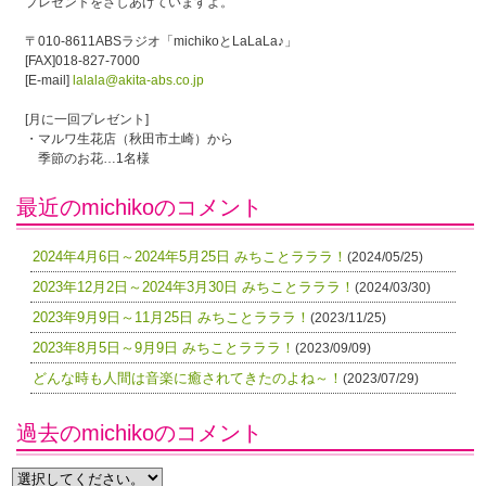
プレゼントをさしあげていますよ。
〒010-8611ABSラジオ「michikoとLaLaLa♪」
[FAX]018-827-7000
[E-mail]
lalala@akita-abs.co.jp
[月に一回プレゼント]
・マルワ生花店（秋田市土崎）から
季節のお花…1名様
最近のmichikoのコメント
2024年4月6日～2024年5月25日 みちことラララ！
(2024/05/25)
2023年12月2日～2024年3月30日 みちことラララ！
(2024/03/30)
2023年9月9日～11月25日 みちことラララ！
(2023/11/25)
2023年8月5日～9月9日 みちことラララ！
(2023/09/09)
どんな時も人間は音楽に癒されてきたのよね～！
(2023/07/29)
過去のmichikoのコメント