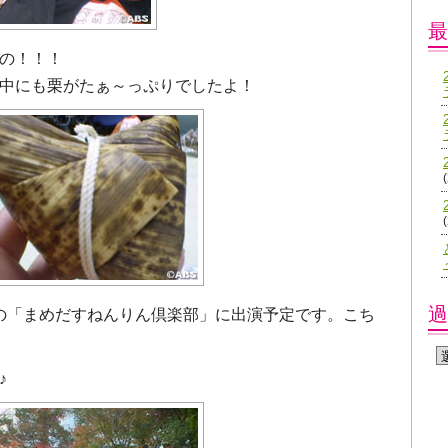
最
の！！！
中にも栗がたぁ～っぷりでしたよ！
過
放送の「まめだすねんりん倶楽部」に出演予定です。こち
♪