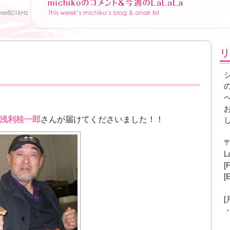
リ
浅利桂一郎
さんが届けてくださいました！！
〒
L
[
[