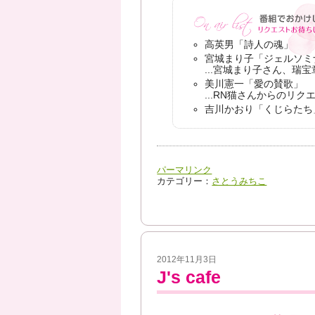
高英男「詩人の魂」
宮城まり子「ジェルソミ
...宮城まり子さん、瑞
美川憲一「愛の賛歌」
...RN猫さんからのリク
吉川かおり「くじらたち
パーマリンク
カテゴリー：
さとうみちこ
2012年11月3日
J's cafe