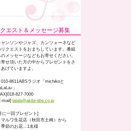
クエスト＆メッセージ募集
シャンソンやジャズ、カンツォーネなど
のリクエストをおまちしています。番組
へのメッセージなどもお寄せください。
お寄せ頂いた方の中からプレゼントをさ
しあげていますよ。
010-8611ABSラジオ「michikoと
aLaLa♪」
FAX]018-827-7000
E-mail]
lalala@akita-abs.co.jp
[月に一回プレゼント]
・マルワ生花店（秋田市土崎）から
季節のお花…1名様