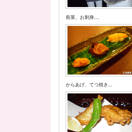
前菜、お刺身...、
からあげ、てつ焼き...