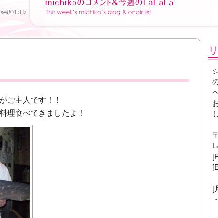
リ
！
がご主人です！！
料理食べてきましたよ！
〒
L
[
[