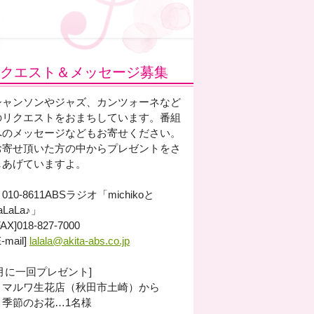
クエスト＆メッセージ募集
シャンソンやジャズ、カンツォーネなど
のリクエストをおまちしています。番組
へのメッセージなどもお寄せください。
お寄せ頂いた方の中からプレゼントをさ
しあげていますよ。
010-8611ABSラジオ「michikoと
aLaLa♪」
FAX]018-827-7000
E-mail]
lalala@akita-abs.co.jp
[月に一回プレゼント]
・マルワ生花店（秋田市土崎）から
季節のお花…1名様