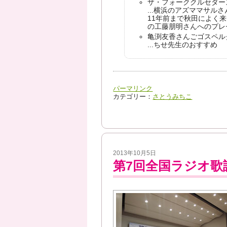
ザ・フォーククルセダー
...横浜のアズママサル
11年前まで秋田によく
の工藤朋明さんへのプレ
亀渕友香さんごゴスペル
...ちせ先生のおすすめ
パーマリンク
カテゴリー：
さとうみちこ
2013年10月5日
第7回全国ラジオ歌