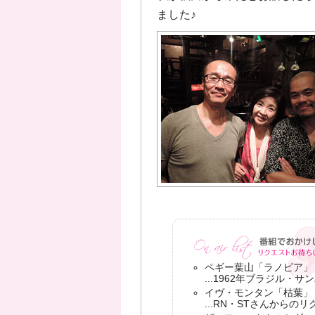
ました♪
ペギー葉山「ラノビア」
...1962年ブラジル
イヴ・モンタン「枯葉」
...RN・STさんからの