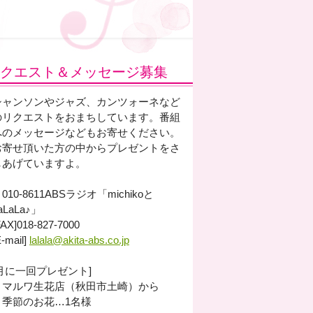
クエスト＆メッセージ募集
シャンソンやジャズ、カンツォーネなど
のリクエストをおまちしています。番組
へのメッセージなどもお寄せください。
お寄せ頂いた方の中からプレゼントをさ
しあげていますよ。
010-8611ABSラジオ「michikoと
aLaLa♪」
FAX]018-827-7000
E-mail]
lalala@akita-abs.co.jp
[月に一回プレゼント]
・マルワ生花店（秋田市土崎）から
季節のお花…1名様