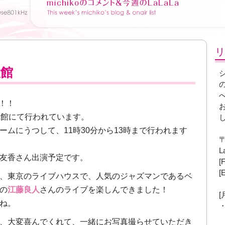
リ
大館
！！
会館にて行われています。
ムにうつして、11時30分から13時まで行われます
〒
L
友香さん出演予定です。
[
[
、東京のライブハウスで、人気のジャズマンであるベ
の
江藤良人
さんのライブを楽しんできました！
ね。
、大変喜んでくれて、一緒にお写真撮らせていただき