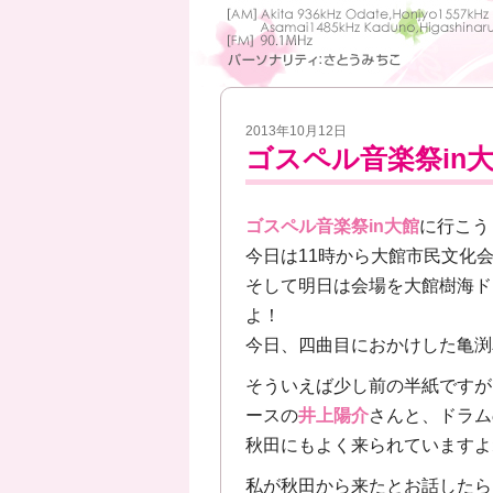
2013年10月12日
ゴスペル音楽祭in
ゴスペル音楽祭in大館
に行こう
今日は11時から大館市民文化
そして明日は会場を大館樹海ドー
よ！
今日、四曲目におかけした亀渕
そういえば少し前の半紙ですが
ースの
井上陽介
さんと、ドラム
秋田にもよく来られていますよ
私が秋田から来たとお話したら