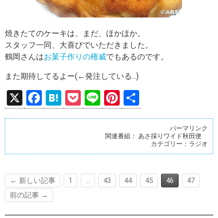
焼きたてのケーキは、まだ、ほかほか。
スタッフ一同、大喜びでいただきました。
鶴岡さんは
お菓子作りの権威
でもあるのです。
また期待してるよー(←発注している...)
X
F
H
P
Li
Pi
共
a
at
o
n
nt
有
ce
e
ck
e
er
パーマリンク
関連番組：
あさ採りワイド秋田便
b
n
et
es
カテゴリー：
ラジオ
o
a
t
o
← 新しい記事
1
…
43
44
45
46
47
k
前の記事 →