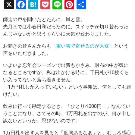
X
F
H
P
Li
Pi
共
a
at
o
n
nt
有
師走の声を聞いたとたんに、嵐と雪。
ce
e
ck
e
er
先月までは小春日和だったのに、スイッチが切り替わった
b
n
et
es
んじゃないかと思うくらいに天気が変わりました。
o
a
t
お聞きの皆さんからも
「重い雪で寄せるのが大変」
という
o
声をいただきました。
k
いよいよ忘年会シーズンで出費もかさみ、財布の中が気に
なるところですが、私は出かける時に、千円札が10枚くら
い入ってないと落ち着きません。
「1万円札しか入っていない」という事態は、何としても避
けたい。
飲みに行って勘定するとき、「ひとり4,000円！」なんてい
うことになり、さてその時、1万円札を出すのが、何か申し
訳ないというか、忍びないのです。
1万円札を出す人を見ると「度胸あるなあ」と、むしろ感心