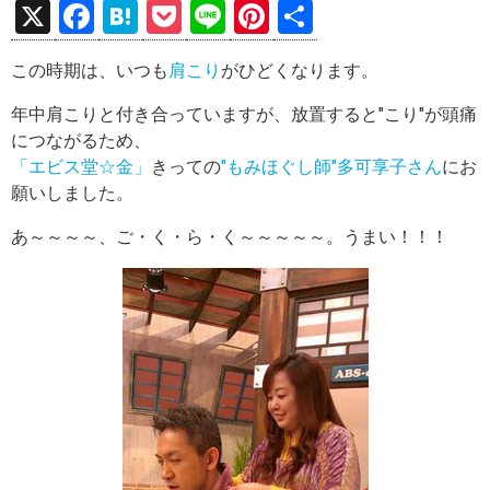
X
F
H
P
Li
Pi
共
a
at
o
n
nt
有
この時期は、いつも
肩こり
がひどくなります。
ce
e
ck
e
er
b
n
et
es
年中肩こりと付き合っていますが、放置すると"こり"が頭痛
につながるため、
o
a
t
「エビス堂☆金」
きっての
"もみほぐし師"多可享子さん
にお
o
願いしました。
k
あ～～～～、ご・く・ら・く～～～～～。うまい！！！