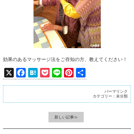
効果のあるマッサージ法をご存知の方、教えてください！
X
F
H
P
Li
Pi
共
a
at
o
n
nt
有
ce
e
ck
e
er
パーマリンク
カテゴリー：
未分類
b
n
et
es
o
a
t
o
新しい記事≫
k