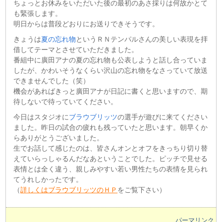
ちょっとお休みをいただいた後の最初のあさ採りは何故かとて
も緊張します。
明日からは普段どおりにお送りできそうです。
きょうは
夏の忘れ物
というＲＮテンパルさんの美しい表現を拝
借してテーマとさせていただきました。
番組中に廣田アナの夏の忘れ物も公表しようと話し合っていま
したが、かわいそうなくらい沢山の忘れ物をなさっていて放送
できませんでした（笑）
機会があればきっと廣田アナが日記に書くと思いますので、期
待しないで待っていてください。
今日はスタジオに
ブラウブリッツ
の選手が遊びに来てください
ました。昨日の試合の疲れも残っていたと思います。朝早くか
らありがとうございました。
生でお話して感じたのは、皆さんオンとオフをきっちり切り替
えていらっしゃるんだなあということでした。ピッチで見せる
表情とは全く違う、親しみやすい若い男性たちの表情を見られ
てうれしかったです。
（
詳しくはブラウブリッツのＨＰ
をご覧下さい）
パーマリンク