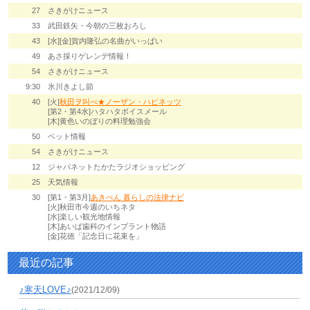
27
さきがけニュース
33
武田鉄矢・今朝の三枚おろし
43
[水][金]賀内隆弘の名曲がいっぱい
49
あさ採りゲレンデ情報！
54
さきがけニュース
9:30
氷川きよし節
40
[火]
秋田ヲ叫べ★ノーザン・ハピネッツ
[第2・第4水]ハタハタボイスメール
[木]黄色いのぼりの料理勉強会
50
ペット情報
54
さきがけニュース
12
ジャパネットたかたラジオショッピング
25
天気情報
30
[第1・第3月]
あきべん 暮らしの法律ナビ
[火]秋田市今週のいちネタ
[水]楽しい観光地情報
[木]あいば歯科のインプラント物語
[金]花徳「記念日に花束を」
最近の記事
♪寒天LOVE♪
(2021/12/09)