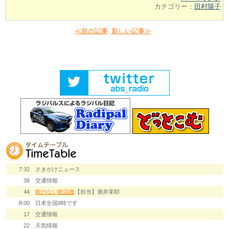
カテゴリー：
田村陽子
≪前の記事
新しい記事≫
7:32
さきがけニュース
38
交通情報
44
歌のない歌謡曲
【担当】酒井茉耶
8:00
日本全国8時です
17
交通情報
22
天気情報