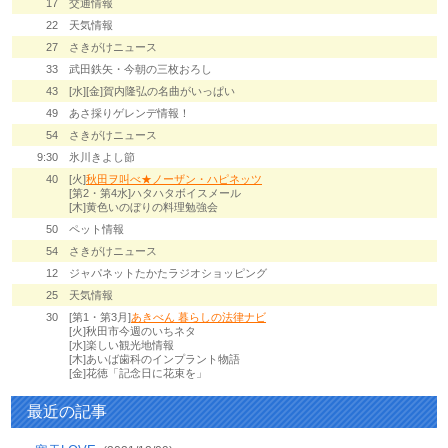
17
交通情報
22
天気情報
27
さきがけニュース
33
武田鉄矢・今朝の三枚おろし
43
[水][金]賀内隆弘の名曲がいっぱい
49
あさ採りゲレンデ情報！
54
さきがけニュース
9:30
氷川きよし節
40
[火]
秋田ヲ叫べ★ノーザン・ハピネッツ
[第2・第4水]ハタハタボイスメール
[木]黄色いのぼりの料理勉強会
50
ペット情報
54
さきがけニュース
12
ジャパネットたかたラジオショッピング
25
天気情報
30
[第1・第3月]
あきべん 暮らしの法律ナビ
[火]秋田市今週のいちネタ
[水]楽しい観光地情報
[木]あいば歯科のインプラント物語
[金]花徳「記念日に花束を」
最近の記事