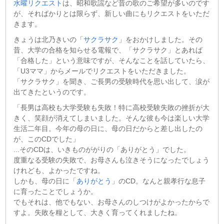
水曜リクエスト
は、昭和歌謡など昔の歌のご希望が多いのです
が、そればかりとは限らず、新しい曲にもリクエストをいただ
きます。
きょうは北乃きいの「
サクラサク
」をおかけしました。その
昔、大学の合格を知らせる電報で、「サクラサク」とあれば
「合格した」という意味ですが、そんなことを話していたら、
「U3ママ」からメールでリクエストをいただきました。
「サクラサク」を聞き、ご長男の受験時代を思い出して、涙が
出てきたというのです。
「長男は高校も大学受験も失敗！特に高校受験失敗の挫折が大
きく、笑顔が消えてしまいました。そんな彼も今は楽しい大学
生活二年目。今年の母の日に、母の日だからと差し出したの
が、このCDでした」
...そのCDは、いきものががりの「ありがとう」でした。
度重なる受験の失敗で、お母さんも泣きそうになったでしょう
けれども、よかったですね。
しかも、母の日に「
ありがとう
」のCD。なんと親孝行な息子
に育ったことでしょうか。
でもそれは、他でもない、お母さんのしつけがよかったからで
すよ。失敗を糧として、大きく育ってくれましたね。