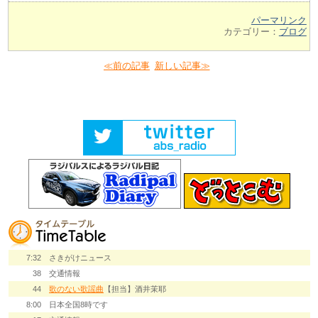
パーマリンク
カテゴリー：
ブログ
≪前の記事
新しい記事≫
7:32
さきがけニュース
38
交通情報
44
歌のない歌謡曲
【担当】酒井茉耶
8:00
日本全国8時です