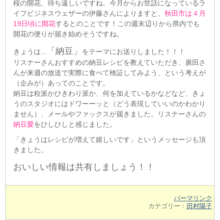
桜の開花、待ち遠しいですね。今月からお世話になっているラ
イフビジネスウェザーの伊藤さんによりますと、
秋田市は４月
19日頃に開花
するとのことです！この週末辺りから県内でも
開花の便りが届き始めそうですね。
「納豆」
きょうは...
をテーマにお送りしました！！！
リスナーさんおすすめの納豆レシピを教えていただき、廣田さ
んが来週の放送で実際に食べて検証してみよう、という考えが
（企みが）あってのことです。
納豆は粒派かひきわり派か、何を加えているかなどなど、きょ
うのスタジオにはドワーーッと（どう表現していいのかわかり
ません）、メールやファックスが届きました。リスナーさんの
納豆愛
をひしひしと感じました。
「きょうはレシピが増えて嬉しいです」というメッセージも頂
きました。
おいしい情報は共有しましょう！！
パーマリンク
カテゴリー：
田村陽子