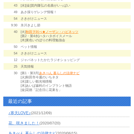
43
[水][金]賀内隆弘の名曲がいっぱい
49
あさ採りゲレンデ情報！
54
さきがけニュース
9:30
氷川きよし節
40
[火]
秋田ヲ叫べ★ノーザン・ハピネッツ
[第2・第4水]ハタハタボイスメール
[木]黄色いのぼりの料理勉強会
50
ペット情報
54
さきがけニュース
12
ジャパネットたかたラジオショッピング
25
天気情報
30
[第1・第3月]
あきべん 暮らしの法律ナビ
[火]秋田市今週のいちネタ
[水]楽しい観光地情報
[木]あいば歯科のインプラント物語
[金]花徳「記念日に花束を」
最近の記事
♪寒天LOVE♪
(2021/12/09)
花、咲きました！
(2020/07/20)
あきべん 暮らしの法律ナビ
(2020/06/15)