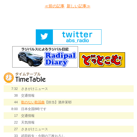
≪前の記事
新しい記事≫
7:32
さきがけニュース
38
交通情報
44
歌のない歌謡曲
【担当】酒井茉耶
8:00
日本全国8時です
17
交通情報
22
天気情報
27
さきがけニュース
33
武田鉄矢・今朝の三枚おろし