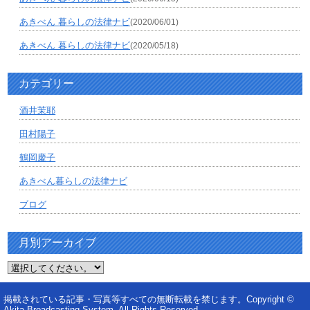
あきべん 暮らしの法律ナビ
(2020/06/01)
あきべん 暮らしの法律ナビ
(2020/05/18)
カテゴリー
酒井茉耶
田村陽子
鶴岡慶子
あきべん暮らしの法律ナビ
ブログ
月別アーカイブ
掲載されている記事・写真等すべての無断転載を禁じます。Copyright ©
Akita Broadcasting System. All Rights Reserved