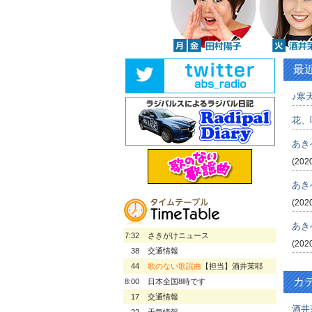
最
♪寒天
花、
あき
(202
あき
(202
あき
7:32
さきがけニュース
(202
38
交通情報
44
歌のない歌謡曲
【担当】酒井茉耶
カ
8:00
日本全国8時です
17
交通情報
酒井
22
天気情報