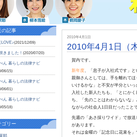
近の記事
2010年4月1日
LOVE♪
(2021/12/09)
2010年4月1日（
咲きました！
(2020/07/20)
賀内です。
べん 暮らしの法律ナビ
新年度
、「息子が入社式です」と
0/06/15)
親御さんとしては、手を離れてほ
べん 暮らしの法律ナビ
いけるかな」と不安が半分といっ
0/06/01)
入社した新人たちも、「とにかく
べん 暮らしの法律ナビ
ち、「先のことはわからないな」
ながらの社会人1日目だったこと
0/05/18)
先週の「あさ採りワイド」で放送
テゴリー
があります。
それは金曜の「記念日に花束を」
茉耶