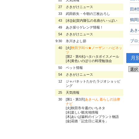
27
さきがけニュース
田村
33
武田鉄矢・今朝の三枚おろし
鶴岡
43
[水][金]賀内隆弘の名曲がいっぱい
49
あさ採りゲレンデ情報！
あき
54
さきがけニュース
ブロ
9:30
氷川きよし節
40
[火]
秋田ヲ叫べ★ノーザン・ハピネッ
ツ
[第2・第4水]ハタハタボイスメール
月
[木]黄色いのぼりの料理勉強会
50
ペット情報
54
さきがけニュース
12
ジャパネットたかたラジオショッピ
ング
25
天気情報
30
[第1・第3月]
あきべん 暮らしの法律
ナビ
[火]秋田市今週のいちネタ
[水]楽しい観光地情報
[木]あいば歯科のインプラント物語
[金]花徳「記念日に花束を」