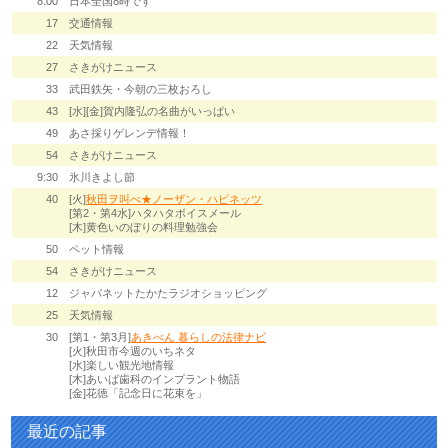
8:00
日本全国8時です
17
交通情報
22
天気情報
27
さきがけニュース
33
武田鉄矢・今朝の三枚おろし
43
[水][金]賀内隆弘の名曲がいっぱい
49
あさ採りゲレンデ情報！
54
さきがけニュース
9:30
氷川きよし節
40
[火]
秋田ヲ叫べ★ノーザン・ハピネッツ
[第2・第4水]ハタハタボイスメール
[木]黄色いのぼりの料理勉強会
50
ペット情報
54
さきがけニュース
12
ジャパネットたかたラジオショッピング
25
天気情報
30
[第1・第3月]
あきべん 暮らしの法律ナビ
[火]秋田市今週のいちネタ
[水]楽しい観光地情報
[木]あいば歯科のインプラント物語
[金]花徳「記念日に花束を」
最近の記事