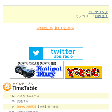
パーマリンク
カテゴリー：
鶴岡慶子
≪前の記事
新しい記事≫
7:32
さきがけニュース
38
交通情報
44
歌のない歌謡曲
【担当】酒井茉耶