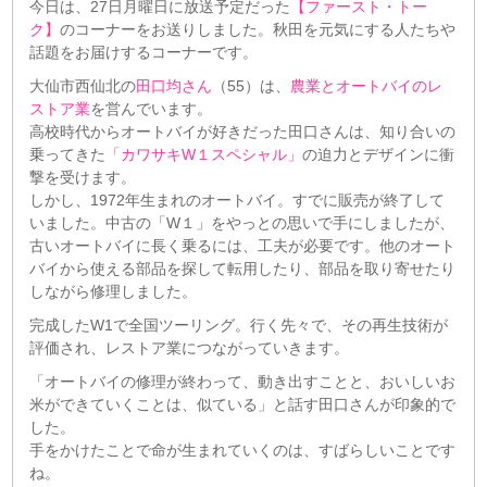
今日は、27日月曜日に放送予定だった
【ファースト・トー
ク】
のコーナーをお送りしました。秋田を元気にする人たちや
話題をお届けするコーナーです。
大仙市西仙北の
田口均さん
（55）は、
農業とオートバイのレ
ストア業
を営んでいます。
高校時代からオートバイが好きだった田口さんは、知り合いの
乗ってきた
「カワサキW１スペシャル」
の迫力とデザインに衝
撃を受けます。
しかし、1972年生まれのオートバイ。すでに販売が終了して
いました。中古の「W１」をやっとの思いで手にしましたが、
古いオートバイに長く乗るには、工夫が必要です。他のオート
バイから使える部品を探して転用したり、部品を取り寄せたり
しながら修理しました。
完成したW1で全国ツーリング。行く先々で、その再生技術が
評価され、レストア業につながっていきます。
「オートバイの修理が終わって、動き出すことと、おいしいお
米ができていくことは、似ている」と話す田口さんが印象的で
した。
手をかけたことで命が生まれていくのは、すばらしいことです
ね。