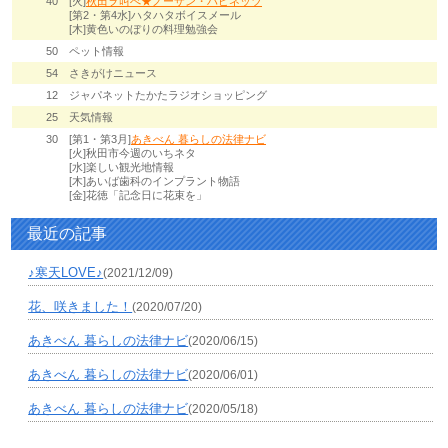
40
[火]
秋田ヲ叫べ★ノーザン・ハピネッツ
[第2・第4水]ハタハタボイスメール
[木]黄色いのぼりの料理勉強会
50
ペット情報
54
さきがけニュース
12
ジャパネットたかたラジオショッピング
25
天気情報
30
[第1・第3月]
あきべん 暮らしの法律ナビ
[火]秋田市今週のいちネタ
[水]楽しい観光地情報
[木]あいば歯科のインプラント物語
[金]花徳「記念日に花束を」
最近の記事
♪寒天LOVE♪
(2021/12/09)
花、咲きました！
(2020/07/20)
あきべん 暮らしの法律ナビ
(2020/06/15)
あきべん 暮らしの法律ナビ
(2020/06/01)
あきべん 暮らしの法律ナビ
(2020/05/18)