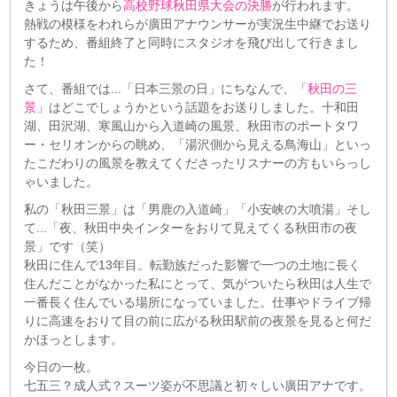
きょうは午後から
高校野球秋田県大会の決勝
が行われます。
熱戦の模様をわれらが廣田アナウンサーが実況生中継でお送り
するため、番組終了と同時にスタジオを飛び出して行きまし
た！
さて、番組では...「日本三景の日」にちなんで、
「秋田の三
景」
はどこでしょうかという話題をお送りしました。十和田
湖、田沢湖、寒風山から入道崎の風景、秋田市のポートタワ
ー・セリオンからの眺め、「湯沢側から見える鳥海山」といっ
たこだわりの風景を教えてくださったリスナーの方もいらっし
ゃいました。
私の「秋田三景」は「男鹿の入道崎」「小安峡の大噴湯」そし
て...「夜、秋田中央インターをおりて見えてくる秋田市の夜
景」です（笑）
秋田に住んで13年目。転勤族だった影響で一つの土地に長く
住んだことがなかった私にとって、気がついたら秋田は人生で
一番長く住んでいる場所になっていました。仕事やドライブ帰
りに高速をおりて目の前に広がる秋田駅前の夜景を見ると何だ
かほっとします。
今日の一枚。
七五三？成人式？スーツ姿が不思議と初々しい廣田アナです。