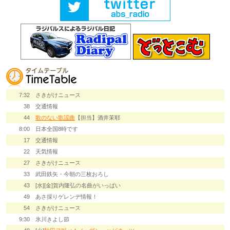
7:32
さきがけニュース
38
交通情報
44
歌のない歌謡曲
【担当】酒井茉耶
8:00
日本全国8時です
17
交通情報
22
天気情報
27
さきがけニュース
33
武田鉄矢・今朝の三枚おろし
43
[水][金]賀内隆弘の名曲がいっぱい
49
あさ採りゲレンデ情報！
54
さきがけニュース
9:30
氷川きよし節