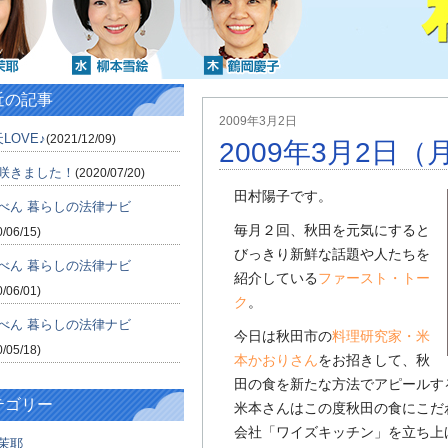
近の記事
2009年3月2日
LOVE♪
(2021/12/09)
2009年3月2日（
咲きました！
(2020/07/20)
田村陽子です。
べん 暮らしの法律ナビ
毎月２回、秋田を元気にすると
0/06/15)
びっきり新鮮な話題や人たちを
べん 暮らしの法律ナビ
紹介している
ファースト・トー
0/06/01)
ク
。
べん 暮らしの法律ナビ
今日は秋田市の
料理研究家・米
0/05/18)
本かおりさん
をお招きして、秋
田の食を新たな方法でアピールす
テゴリー
米本さんはこの度秋田の食にこだ
会社「ワイズキッチン」を立ち上
茉耶