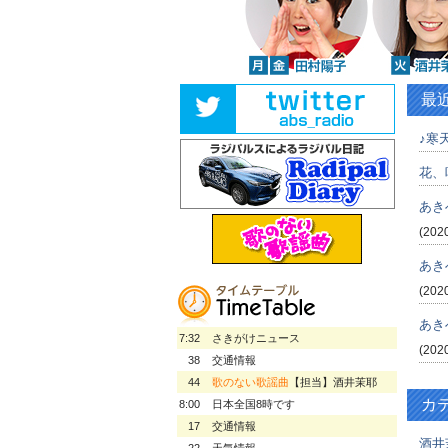
最
♪寒天
花、
あき
(202
あき
(202
あき
7:32
さきがけニュース
(202
38
交通情報
44
歌のない歌謡曲
【担当】酒井茉耶
カ
8:00
日本全国8時です
17
交通情報
酒井
22
天気情報