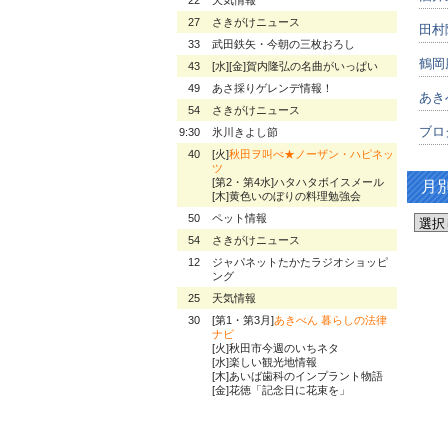
27
さきがけニュース
田村
33
武田鉄矢・今朝の三枚おろし
鶴岡
43
[水][金]賀内隆弘の名曲がいっぱい
49
あさ採りゲレンデ情報！
あき
54
さきがけニュース
ブロ
9:30
氷川きよし節
40
[火]
秋田ヲ叫べ★ノーザン・ハピネッ
ツ
[第2・第4水]ハタハタボイスメール
月
[木]黄色いのぼりの料理勉強会
50
ペット情報
54
さきがけニュース
12
ジャパネットたかたラジオショッピ
ング
25
天気情報
30
[第1・第3月]
あきべん 暮らしの法律
ナビ
[火]秋田市今週のいちネタ
[水]楽しい観光地情報
[木]あいば歯科のインプラント物語
[金]花徳「記念日に花束を」