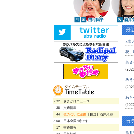
最
♪寒天
花、
あき
(202
あき
(202
あき
7:32
さきがけニュース
(202
38
交通情報
44
歌のない歌謡曲
【担当】酒井茉耶
カ
8:00
日本全国8時です
17
交通情報
酒井
22
天気情報