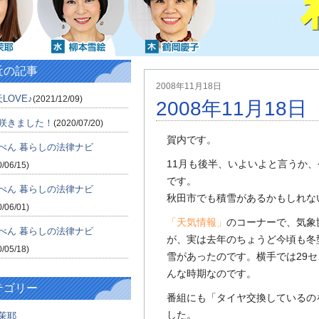
近の記事
2008年11月18日
LOVE♪
(2021/12/09)
2008年11月18
咲きました！
(2020/07/20)
賀内です。
べん 暮らしの法律ナビ
11月も後半、いよいよと言うか
0/06/15)
です。
べん 暮らしの法律ナビ
秋田市でも積雪があるかもしれな
0/06/01)
「天気情報」
のコーナーで、気象
べん 暮らしの法律ナビ
が、実は去年のちょうど今頃も冬
0/05/18)
雪があったのです。横手では29
んな時期なのです。
テゴリー
番組にも「タイヤ交換しているの
した。
茉耶