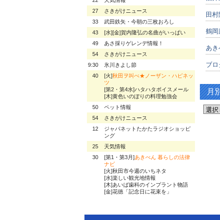
27
さきがけニュース
田村
33
武田鉄矢・今朝の三枚おろし
鶴岡
43
[水][金]賀内隆弘の名曲がいっぱい
49
あさ採りゲレンデ情報！
あき
54
さきがけニュース
ブロ
9:30
氷川きよし節
40
[火]
秋田ヲ叫べ★ノーザン・ハピネッ
ツ
[第2・第4水]ハタハタボイスメール
月
[木]黄色いのぼりの料理勉強会
50
ペット情報
54
さきがけニュース
12
ジャパネットたかたラジオショッピ
ング
25
天気情報
30
[第1・第3月]
あきべん 暮らしの法律
ナビ
[火]秋田市今週のいちネタ
[水]楽しい観光地情報
[木]あいば歯科のインプラント物語
[金]花徳「記念日に花束を」