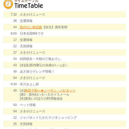
7:32
さきがけニュース
38
交通情報
44
歌のない歌謡曲
【担当】酒井茉耶
8:00
日本全国8時です
17
交通情報
22
天気情報
27
さきがけニュース
33
武田鉄矢・今朝の三枚おろし
43
[水][金]賀内隆弘の名曲がいっぱい
49
あさ採りゲレンデ情報！
54
さきがけニュース
9:30
氷川きよし節
40
[火]
秋田ヲ叫べ★ノーザン・ハピネッツ
[第2・第4水]ハタハタボイスメール
[木]黄色いのぼりの料理勉強会
50
ペット情報
54
さきがけニュース
12
ジャパネットたかたラジオショッピング
25
天気情報