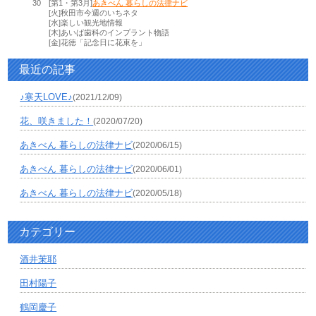
30
[第1・第3月]
あきべん 暮らしの法律ナビ
[火]秋田市今週のいちネタ
[水]楽しい観光地情報
[木]あいば歯科のインプラント物語
[金]花徳「記念日に花束を」
最近の記事
♪寒天LOVE♪
(2021/12/09)
花、咲きました！
(2020/07/20)
あきべん 暮らしの法律ナビ
(2020/06/15)
あきべん 暮らしの法律ナビ
(2020/06/01)
あきべん 暮らしの法律ナビ
(2020/05/18)
カテゴリー
酒井茉耶
田村陽子
鶴岡慶子