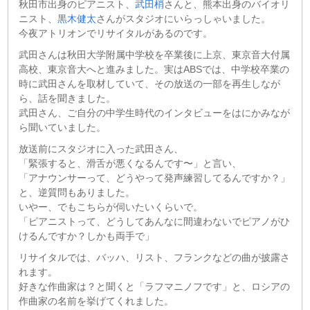
秋田市出身のピアニスト、
武田梢
さんと、熊本出身のバイオリ
ニスト、
黒木健太
さんがスタジオにいらっしゃいました。
今夜アトリオンでリサイタルがあるのです。
武田さんは秋田大学附属中学校を卒業後に上京、東京音大付属
高校、東京音大へと進みました。実はABSでは、中学校卒業の
時に武田さんを取材していて、その放送の一部を再生しなが
ら、話を聞きました。
武田さん、ご自分の中学生時代のインタビューをはにかみなが
ら聞いていました。
放送前にスタジオに入った武田さん、
「緊張すると、滑舌が悪くなるんです〜」と言い、
「アナウンサーって、どうやって発声練習してるんですか？」
と、逆質問もありました。
いやー、でもこちらが伺いたいくらいで。
「ピアニストって、どうしてあんなに間違わないでピアノがひ
けるんですか？しかも両手で」
リサイタルでは、バッハ、リスト、フランクなどの曲が披露さ
れます。
好きな作曲家は？と聞くと「ラフマニノフです」と、ロシアの
作曲家の名前を挙げてくれました。