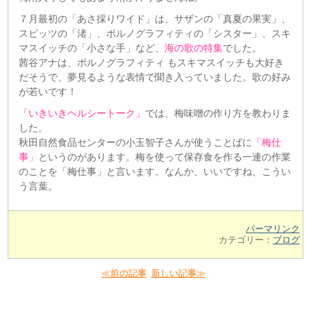
７月最初の「あさ採りワイド」は、サザンの「真夏の果実」、
スピッツの「渚」、ポルノグラフィティの「シスター」、スキ
マスイッチの「小さな手」など、
海の歌の特集
でした。
茜谷アナは、ポルノグラフィティ もスキマスイッチも大好き
だそうで、夢見るような表情で聞き入っていました。歌の好み
が若いです！
「いきいきヘルシートーク」
では、梅味噌の作り方を教わりま
した。
秋田自然食品センターの小玉智子さんが使うことばに
「梅仕
事」
というのがあります。梅を使って保存食を作る一連の作業
のことを「梅仕事」と言います。なんか、いいですね、こうい
う言葉。
パーマリンク
カテゴリー：
ブログ
≪前の記事
新しい記事≫