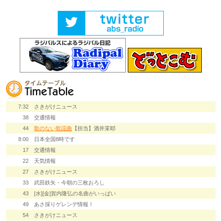
7:32
さきがけニュース
38
交通情報
44
歌のない歌謡曲
【担当】酒井茉耶
8:00
日本全国8時です
17
交通情報
22
天気情報
27
さきがけニュース
33
武田鉄矢・今朝の三枚おろし
43
[水][金]賀内隆弘の名曲がいっぱい
49
あさ採りゲレンデ情報！
54
さきがけニュース