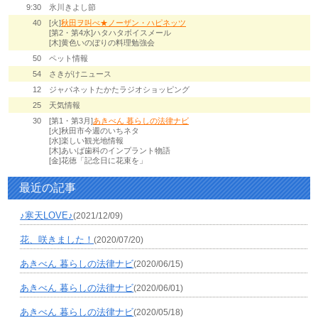
9:30
氷川きよし節
40
[火]
秋田ヲ叫べ★ノーザン・ハピネッツ
[第2・第4水]ハタハタボイスメール
[木]黄色いのぼりの料理勉強会
50
ペット情報
54
さきがけニュース
12
ジャパネットたかたラジオショッピング
25
天気情報
30
[第1・第3月]
あきべん 暮らしの法律ナビ
[火]秋田市今週のいちネタ
[水]楽しい観光地情報
[木]あいば歯科のインプラント物語
[金]花徳「記念日に花束を」
最近の記事
♪寒天LOVE♪
(2021/12/09)
花、咲きました！
(2020/07/20)
あきべん 暮らしの法律ナビ
(2020/06/15)
あきべん 暮らしの法律ナビ
(2020/06/01)
あきべん 暮らしの法律ナビ
(2020/05/18)