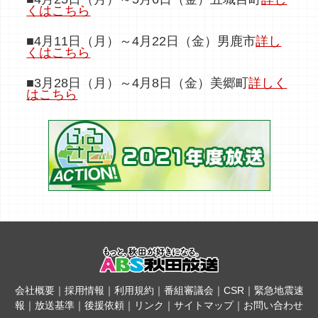
くはこちら
■4月11日（月）～4月22日（金）男鹿市
詳し
くはこちら
■3月28日（月）～4月8日（金）美郷町
詳しく
はこちら
会社概要
｜
採用情報
｜
利用規約
｜
番組審議会
｜
CSR
｜
緊急地震速
報
｜
放送基準
｜
後援依頼
｜
リンク
｜
サイトマップ
｜
お問い合わせ