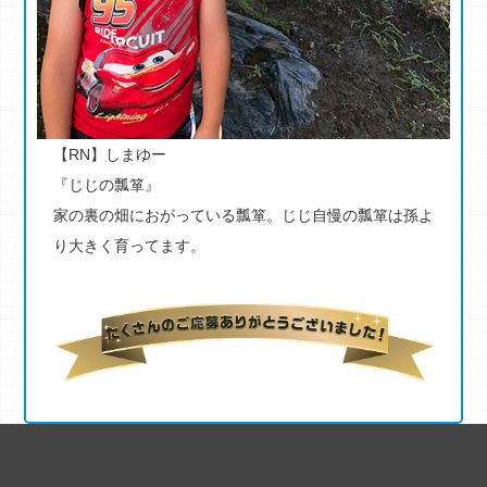
【RN】しまゆー
『じじの瓢箪』
家の裏の畑におがっている瓢箪。じじ自慢の瓢箪は孫よ
り大きく育ってます。