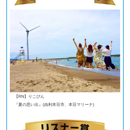
【RN】りこぴん
『夏の思い出』(由利本荘市、本荘マリーナ)