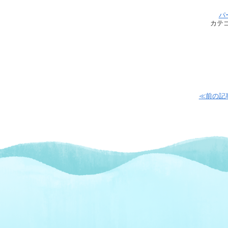
パ
カテ
≪前の記