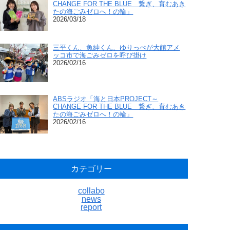
CHANGE FOR THE BLUE 繋ぎ、育むあき
たの海ごみゼロへ！の輪」
2026/03/18
三平くん、魚紳くん、ゆりっぺが大館アメ
ッコ市で海ごみゼロを呼び掛け
2026/02/16
ABSラジオ「海と日本PROJECT～
CHANGE FOR THE BLUE 繋ぎ、育むあき
たの海ごみゼロへ！の輪」
2026/02/16
カテゴリー
collabo
news
report