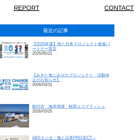
REPORT
CONTACT
最近の記事
【2025年度】海と日本プロジェクト推進パ
ートナー宣言
2025/05/21
【あきた海ごみゼロプロジェクト 活動休
止のお知らせ】
2026/03/31
能代市 海岸清掃 秋田エコプラッシュ
2026/03/25
ABSラジオ「海と日本PROJECT～