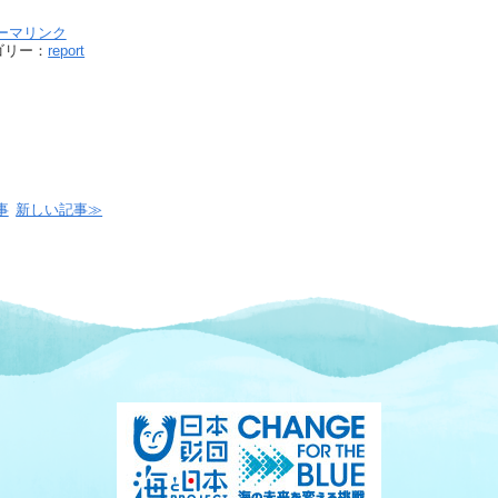
ーマリンク
ゴリー：
report
事
新しい記事≫