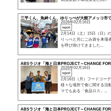
三平くん、魚紳くん、ゆりっぺが大館アメッコ市
2026年02月16日
report
2月14日（土）15日（日
りっぺと共にごみ袋を来場
を呼び掛けてきました...
ABSラジオ「海と日本PROJECT～CHANGE F
2026年02月16日
report
2月16日（月）フードコー
様々な場所で食に関する活
マでもある「食品ロス」...
ABSラジオ「海と日本PROJECT～CHANGE F