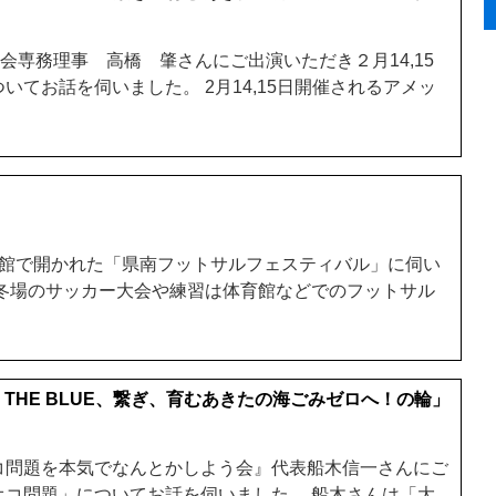
協会専務理事 高橋 肇さんにご出演いただき２月14,15
いてお話を伺いました。 2月14,15日開催されるアメッ
曲体育館で開かれた「県南フットサルフェスティバル」に伺い
は冬場のサッカー大会や練習は体育館などでのフットサル
OR THE BLUE、繋ぎ、育むあきたの海ごみゼロへ！の輪」
コ問題を本気でなんとかしよう会』代表船木信一さんにご
オコ問題」についてお話を伺いました。 船木さんは「大