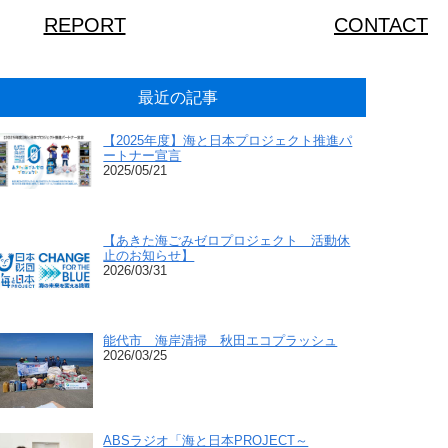
REPORT
CONTACT
最近の記事
【2025年度】海と日本プロジェクト推進パ
ートナー宣言
2025/05/21
【あきた海ごみゼロプロジェクト 活動休
止のお知らせ】
2026/03/31
能代市 海岸清掃 秋田エコプラッシュ
2026/03/25
ABSラジオ「海と日本PROJECT～