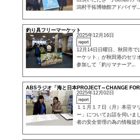
潟村干拓博物館アドバイザ..
釣り具フリーマーケット
2025年12月16日
report
12月14日日曜日、秋田市
ーケット」が秋田港のセリ
参加して「釣りマナーア...
ABSラジオ「海と日本PROJECT～CHANGE FO
2025年12月02日
report
１１月１７日（月）本荘マ
ー」についてお話を伺いま
者の安全管理の為の情報提供.