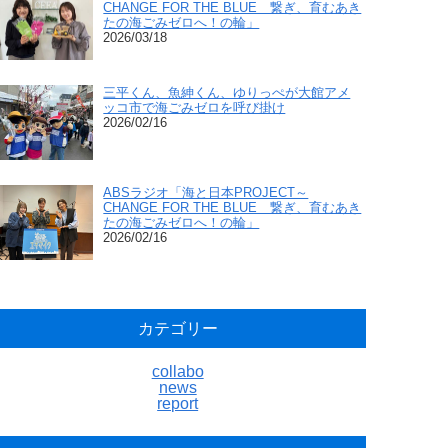
CHANGE FOR THE BLUE 繋ぎ、育むあき
たの海ごみゼロへ！の輪」
2026/03/18
三平くん、魚紳くん、ゆりっぺが大館アメ
ッコ市で海ごみゼロを呼び掛け
2026/02/16
ABSラジオ「海と日本PROJECT～
CHANGE FOR THE BLUE 繋ぎ、育むあき
たの海ごみゼロへ！の輪」
2026/02/16
カテゴリー
collabo
news
report