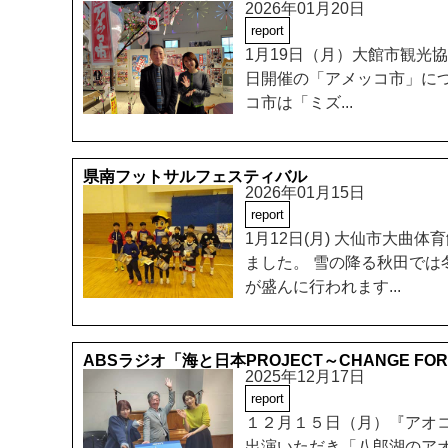
2026年01月20日
report
1月19日（月）大館市観光
日開催の「アメッコ市」につ
コ市は「ミズ...
県南フットサルフェスティバル
2026年01月15日
report
1月12日(月) 大仙市大
ました。 雪の降る秋田で
が盛んに行われます...
ABSラジオ「海と日本PROJECT～CHANGE F
2025年12月17日
report
１２月１５日（月）『アオ
出演いただき「八郎湖のア