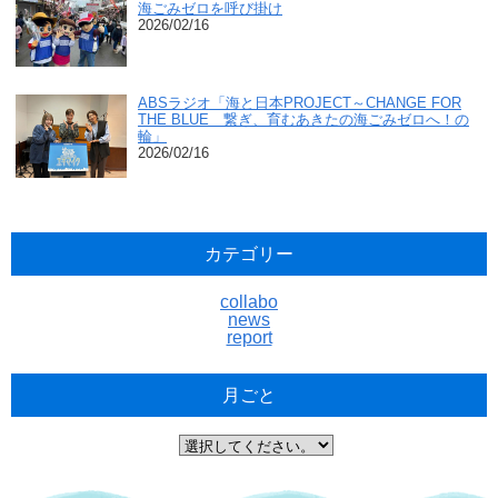
海ごみゼロを呼び掛け
2026/02/16
ABSラジオ「海と日本PROJECT～CHANGE FOR
THE BLUE 繋ぎ、育むあきたの海ごみゼロへ！の
輪」
2026/02/16
カテゴリー
collabo
news
report
月ごと