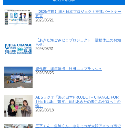
【2025年度】海と日本プロジェクト推進パートナー
宣言
2025/05/21
【あきた海ごみゼロプロジェクト 活動休止のお知
らせ】
2026/03/31
能代市 海岸清掃 秋田エコプラッシュ
2026/03/25
ABSラジオ「海と日本PROJECT～CHANGE FOR
THE BLUE 繋ぎ、育むあきたの海ごみゼロへ！の
輪」
2026/03/18
三平くん、魚紳くん、ゆりっぺが大館アメッコ市で