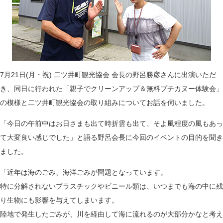
7月21日(月・祝) 二ツ井町観光協会 会長の野呂勝彦さんに出演いただ
き、同日に行われた「親子でクリーンアップ＆無料プチカヌー体験会」
の模様と二ツ井町観光協会の取り組みについてお話を伺いました。
「今日の午前中はお日さまも出て時折雲も出て、そよ風程度の風もあっ
て大変良い感じでした」と語る野呂会長に今回のイベントの目的を聞き
ました。
「近年は海のごみ、海洋ごみが問題となっています。
特に分解されないプラスチックやビニール類は、いつまでも海の中に残
り生物にも影響を与えてしまいます。
陸地で発生したごみが、川を経由して海に流れるのが大部分かなと考え