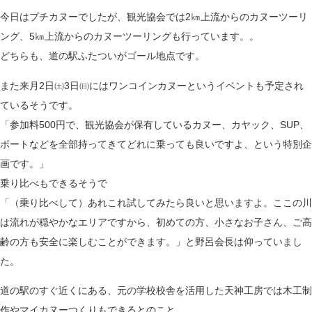
今日はプチカヌーでしたが、観光協会では2㎞上流からのカヌーツーリ
ング、5㎞上流からのカヌーツーリングも行っています。。
どちらも、道の駅ふたついがゴール地点です。
また来月2日㈯3日㈰にはワンコインカヌーというイベントも予定され
ているそうです。
「参加料500円で、観光協会が保有しているカヌー、カヤック、SUP、
ボートなどを全部持ってきてどれに乗っても良いですよ、という特別企
画です。」
乗り比べもできるそうで
「（乗り比べして）あれこれ試してみたら良いと思いますよ。ここの川
は流れが穏やかなエリアですから、初めての方、小さなお子さん、ご高
齢の方も安全に楽しむことができます。」と野呂会長は仰っていまし
た。
道の駅のすぐ近くにある、元の学校校舎を活用した天神工房では木工制
作やマイカヌーつくりもできるとのこと。