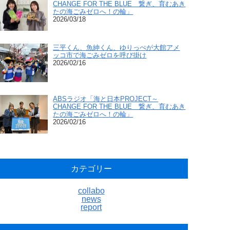
CHANGE FOR THE BLUE 繋ぎ、育むあき
たの海ごみゼロへ！の輪」
2026/03/18
三平くん、魚紳くん、ゆりっぺが大館アメ
ッコ市で海ごみゼロを呼び掛け
2026/02/16
ABSラジオ「海と日本PROJECT～
CHANGE FOR THE BLUE 繋ぎ、育むあき
たの海ごみゼロへ！の輪」
2026/02/16
カテゴリー
collabo
news
report