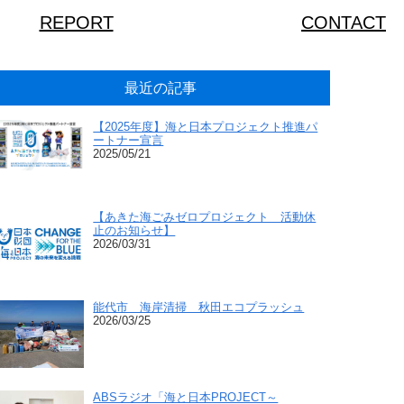
REPORT
CONTACT
最近の記事
【2025年度】海と日本プロジェクト推進パ
ートナー宣言
2025/05/21
【あきた海ごみゼロプロジェクト 活動休
止のお知らせ】
2026/03/31
能代市 海岸清掃 秋田エコプラッシュ
2026/03/25
ABSラジオ「海と日本PROJECT～