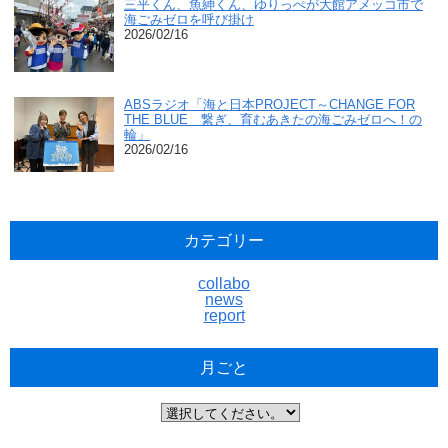
三平くん、魚紳くん、ゆりっぺが大館アメッコ市で
海ごみゼロを呼び掛け
2026/02/16
ABSラジオ「海と日本PROJECT～CHANGE FOR
THE BLUE 繋ぎ、育むあきたの海ごみゼロへ！の
輪」
2026/02/16
カテゴリー
collabo
news
report
月ごと