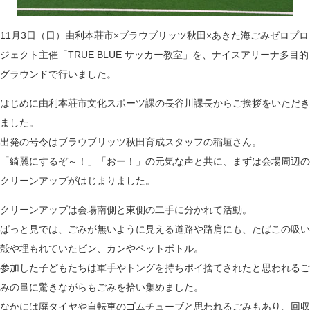
11月3日（日）由利本荘市×ブラウブリッツ秋田×あきた海ごみゼロプロ
ジェクト主催「TRUE BLUE サッカー教室」を、ナイスアリーナ多目的
グラウンドで行いました。
はじめに由利本荘市文化スポーツ課の長谷川課長からご挨拶をいただき
ました。
出発の号令はブラウブリッツ秋田育成スタッフの稲垣さん。
「綺麗にするぞ～！」「おー！」の元気な声と共に、まずは会場周辺の
クリーンアップがはじまりました。
クリーンアップは会場南側と東側の二手に分かれて活動。
ぱっと見では、ごみが無いように見える道路や路肩にも、たばこの吸い
殻や埋もれていたビン、カンやペットボトル。
参加した子どもたちは軍手やトングを持ちポイ捨てされたと思われるご
みの量に驚きながらもごみを拾い集めました。
なかには廃タイヤや自転車のゴムチューブと思われるごみもあり、回収