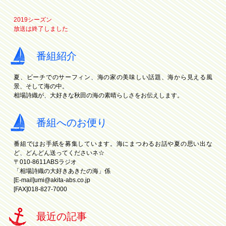
2019シーズン
放送は終了しました
番組紹介
夏、ビーチでのサーフィン、海の家の美味しい話題、海から見える風
景、そして海の中。
相場詩織が、大好きな秋田の海の素晴らしさをお伝えします。
番組へのお便り
番組ではお手紙を募集しています。海にまつわるお話や夏の思い出な
ど、どんどん送ってくださいネ☆
〒010-8611ABSラジオ
「相場詩織の大好きあきたの海」係
[E-mail]
umi@akita-abs.co.jp
[FAX]018-827-7000
最近の記事