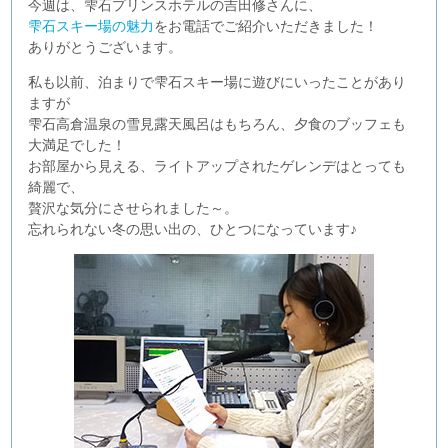
今週は、雫石プリンスホテルの吉田修さんに、
雫石スキー場の魅力
をお電話でご紹介いただきました！
ありがとうございます。
私も以前、泊まりで雫石スキー場に遊びにいったことがあり
ますが
雫石高倉温泉の雪見露天風呂はもちろん、夕食のブッフェも
大満足でした！
お部屋から見える、ライトアップされたゲレンデはとっても
綺麗で、
贅沢な気分にさせられました～。
忘れられない冬の思い出の、ひとつになっています♪