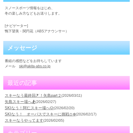
スノースポーツ情報をはじめ、
冬の楽しみ方などもお送りします。
[ナビゲーター]
鴨下望美・関円花（ABSアナウンサー）
メッセージ
番組の感想などをお待ちしています
メール
ski@akita-abs.co.jp
最近の記事
スキーなう最終回🎿！矢島part２
(2026/03/11)
矢島スキー場へ🏂
(2026/02/27)
SKIなう！阿仁スキー場へ🐶
(2026/02/20)
SKIなう！ オーパスでスキーに挑戦⛄️❄️
(2026/02/17)
スキーなうやってます
(2026/02/05)
カテゴリー