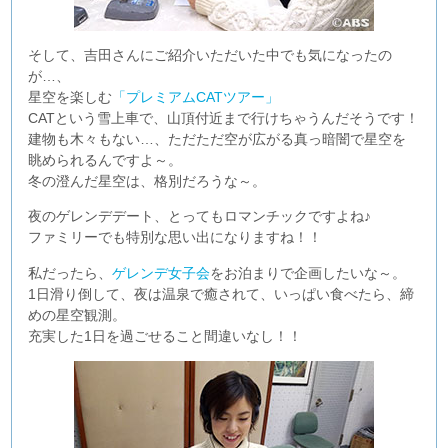
そして、吉田さんにご紹介いただいた中でも気になったの
が…、
星空を楽しむ
「プレミアムCATツアー」
CATという雪上車で、山頂付近まで行けちゃうんだそうです！
建物も木々もない…、ただただ空が広がる真っ暗闇で星空を
眺められるんですよ～。
冬の澄んだ星空は、格別だろうな～。
夜のゲレンデデート、とってもロマンチックですよね♪
ファミリーでも特別な思い出になりますね！！
私だったら、
ゲレンデ女子会
をお泊まりで企画したいな～。
1日滑り倒して、夜は温泉で癒されて、いっぱい食べたら、締
めの星空観測。
充実した1日を過ごせること間違いなし！！