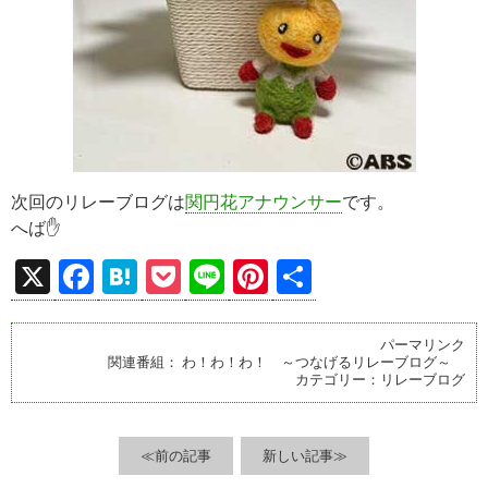
次回のリレーブログは
関円花アナウンサー
です。
へば✋
X
F
H
P
Li
Pi
共
a
at
o
n
nt
有
ce
e
ck
e
er
パーマリンク
関連番組：
わ！わ！わ！ ～つなげるリレーブログ～
b
n
et
es
カテゴリー：
リレーブログ
o
a
t
o
≪前の記事
新しい記事≫
k