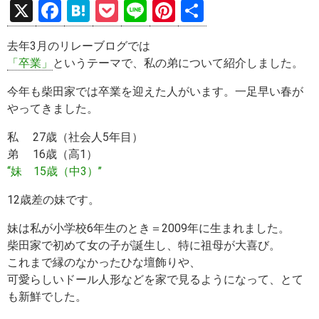
X
F
H
P
Li
Pi
共
a
at
o
n
nt
有
去年3月のリレーブログでは
ce
e
ck
e
er
「卒業」
というテーマで、私の弟について紹介しました。
b
n
et
es
今年も柴田家では卒業を迎えた人がいます。一足早い春が
o
a
t
やってきました。
o
私 27歳（社会人5年目）
k
弟 16歳（高1）
‘‘妹 15歳（中3）’’
12歳差の妹です。
妹は私が小学校6年生のとき＝2009年に生まれました。
柴田家で初めて女の子が誕生し、特に祖母が大喜び。
これまで縁のなかったひな壇飾りや、
可愛らしいドール人形などを家で見るようになって、とて
も新鮮でした。