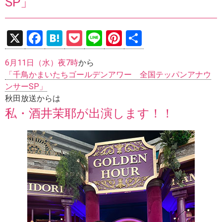
SP」
X
F
H
P
Li
Pi
共
a
at
o
n
nt
有
6月11日（水）夜7時
から
ce
e
ck
e
er
「千鳥かまいたちゴールデンアワー 全国テッパンアナウ
b
n
et
es
ンサーSP」
o
a
t
秋田放送からは
私・酒井茉耶が出演します！！
o
k