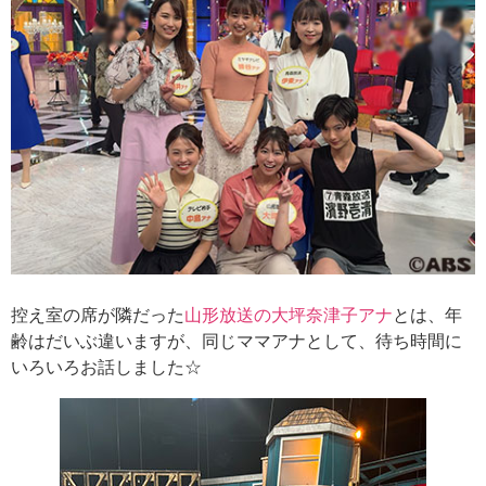
控え室の席が隣だった
山形放送の大坪奈津子アナ
とは、年
齢はだいぶ違いますが、同じママアナとして、待ち時間に
いろいろお話しました☆