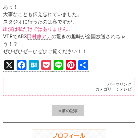
あっ！
大事なことも伝え忘れていました。
スタジオに行ったのは私ですが、
出演は私だけではありません…
VTRでABS
田村修アナ
の驚きの趣味が全国放送されちゃ
う！？
ぜひぜひぜーひぜひご覧ください！！
X
F
H
P
Li
Pi
共
a
at
o
n
nt
有
ce
e
ck
e
er
パーマリンク
カテゴリー：
テレビ
b
n
et
es
o
a
t
o
≪前の記事
k