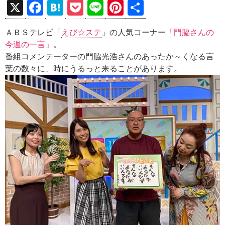
X
F
H
P
Li
Pi
共
a
at
o
n
nt
有
ＡＢＳテレビ「
えび☆ステ
」の人気コーナー
「門脇さんの
ce
e
ck
e
er
今週の一言」
。
b
n
et
es
番組コメンテーターの門脇光浩さんのあったか～くなる言
o
a
t
葉の数々に、時にうるっと来ることがあります。
o
k