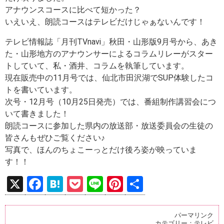
アナウンスコースに比べて短かった？
いえいえ、朗読コースはテレビだけじゃぁないんです！
テレビ情報誌「月刊TVnavi」秋田・山形版9月号から、あき
た・山形地方のアナウンサーによるコラムリレーがスター
トしていて、私・酒井、コラムを執筆しています。
現在販売中の11月号では、仙北市田沢湖でSUP体験したコ
トを書いています。
次号・12月号（10月25日発売）では、番組制作講習会につ
いて書きました！
朗読コースに参加した県内の放送部・放送委員会の生徒の
皆さんもぜひご覧ください♪
写真で、ほんのちょこーっとだけ後ろ姿が映っていま
す！！
X
F
H
P
Li
Pi
共
a
at
o
n
nt
有
ce
e
ck
e
er
パーマリンク
カテゴリー：
テレビ